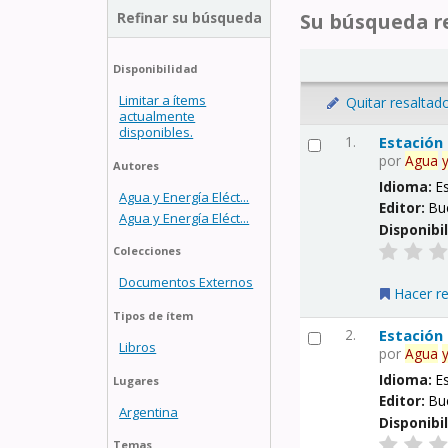
Refinar su búsqueda
Su búsqueda re
Disponibilidad
Limitar a ítems
Quitar resaltad
actualmente
disponibles.
1.
Estación
por
Agua
Autores
Idioma:
E
Agua y Energía Eléct...
Editor:
Bu
Agua y Energía Eléct...
Disponibi
Colecciones
Documentos Externos
Hacer r
Tipos de ítem
2.
Estación
Libros
por
Agua
Idioma:
E
Lugares
Editor:
Bu
Argentina
Disponibi
Temas