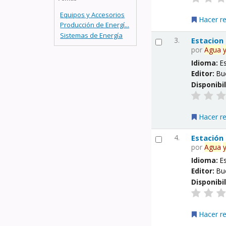
Equipos y Accesorios
Hacer r
Producción de Energí...
Sistemas de Energía
3.
Estacion
por
Agua
Idioma:
E
Editor:
Bu
Disponibi
Hacer r
4.
Estación
por
Agua
Idioma:
E
Editor:
Bu
Disponibi
Hacer r