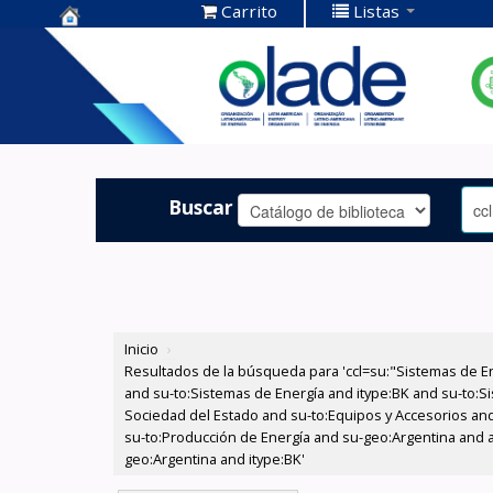
Carrito
Listas
Centro de
Documentación
OLADE -
Buscar
Inicio
›
Resultados de la búsqueda para 'ccl=su:"Sistemas de E
and su-to:Sistemas de Energía and itype:BK and su-to:Si
Sociedad del Estado and su-to:Equipos y Accesorios and 
su-to:Producción de Energía and su-geo:Argentina and a
geo:Argentina and itype:BK'