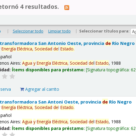
tornó 4 resultados.
|
Seleccionar todo
Limpiar todo
|
Seleccionar títulos para:
o
 transformadora San Antonio Oeste, provincia
de
Río Negro
y
Energía
Eléctrica,
Sociedad
de
l
Estado
.
spañol
enos Aires:
Agua
y
Energía
Eléctrica,
Sociedad
de
l
Estado
, 1988
lidad:
Ítems disponibles para préstamo:
Signatura topográfica:
62
eserva
Agregar al carrito
 transformadora San Antoni Oeste, provincia
de
Río Negro
y
Energía
Eléctrica,
Sociedad
de
l
Estado
.
spañol
enos Aires:
Agua
y
Energía
Eléctrica,
Sociedad
de
l
Estado
, 1988
lidad:
Ítems disponibles para préstamo:
Signatura topográfica:
62