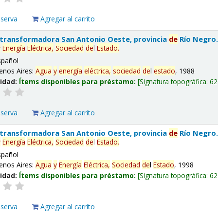
eserva
Agregar al carrito
 transformadora San Antonio Oeste, provincia
de
Río Negro
y
Energía
Eléctrica,
Sociedad
de
l
Estado
.
spañol
enos Aires:
Agua
y
energía
eléctrica,
sociedad
de
l
estado
, 1988
lidad:
Ítems disponibles para préstamo:
Signatura topográfica:
62
eserva
Agregar al carrito
 transformadora San Antonio Oeste, provincia
de
Río Negro
y
Energía
Eléctrica,
Sociedad
de
l
Estado
.
spañol
enos Aires:
Agua
y
Energía
Eléctrica,
Sociedad
de
l
Estado
, 1998
lidad:
Ítems disponibles para préstamo:
Signatura topográfica:
62
eserva
Agregar al carrito