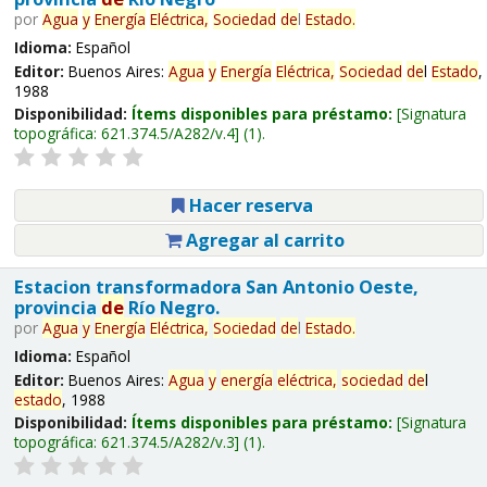
por
Agua
y
Energía
Eléctrica,
Sociedad
de
l
Estado
.
Idioma:
Español
Editor:
Buenos Aires:
Agua
y
Energía
Eléctrica,
Sociedad
de
l
Estado
,
1988
Disponibilidad:
Ítems disponibles para préstamo:
Signatura
topográfica:
621.374.5/A282/v.4
(1).
Hacer reserva
Agregar al carrito
Estacion transformadora San Antonio Oeste,
provincia
de
Río Negro.
por
Agua
y
Energía
Eléctrica,
Sociedad
de
l
Estado
.
Idioma:
Español
Editor:
Buenos Aires:
Agua
y
energía
eléctrica,
sociedad
de
l
estado
, 1988
Disponibilidad:
Ítems disponibles para préstamo:
Signatura
topográfica:
621.374.5/A282/v.3
(1).