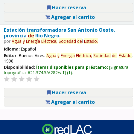
Hacer reserva
Agregar al carrito
Estación transformadora San Antonio Oeste,
provincia
de
Río Negro.
por
Agua
y
Energía
Eléctrica,
Sociedad
de
l
Estado
.
Idioma:
Español
Editor:
Buenos Aires:
Agua
y
Energía
Eléctrica,
Sociedad
de
l
Estado
,
1998
Disponibilidad:
Ítems disponibles para préstamo:
Signatura
topográfica:
621.374.5/A282/v.1
(1).
Hacer reserva
Agregar al carrito