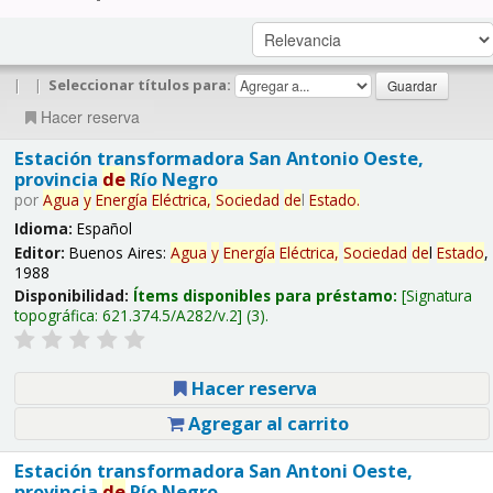
|
|
Seleccionar títulos para:
Hacer reserva
Estación transformadora San Antonio Oeste,
provincia
de
Río Negro
por
Agua
y
Energía
Eléctrica,
Sociedad
de
l
Estado
.
Idioma:
Español
Editor:
Buenos Aires:
Agua
y
Energía
Eléctrica,
Sociedad
de
l
Estado
,
1988
Disponibilidad:
Ítems disponibles para préstamo:
Signatura
topográfica:
621.374.5/A282/v.2
(3).
Hacer reserva
Agregar al carrito
Estación transformadora San Antoni Oeste,
provincia
de
Río Negro