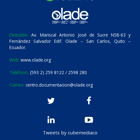
Dirección:
Av. Mariscal Antonio José de Sucre N58-63 y
Fernández Salvador Edif. Olade – San Carlos, Quito –
Ecuador.
Web:
www.olade.org
Teléfono:
(593 2) 259 8122 / 2598 280
Correo:
centro.documentacion@olade.org
Tweets by cubemediaco