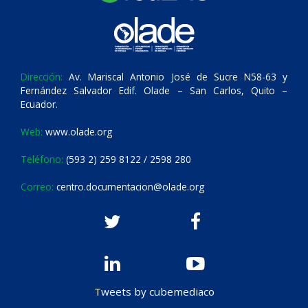
Dirección:
Av. Mariscal Antonio José de Sucre N58-63 y
Fernández Salvador Edif. Olade – San Carlos, Quito –
Ecuador.
Web:
www.olade.org
Teléfono:
(593 2) 259 8122 / 2598 280
Correo:
centro.documentacion@olade.org
Tweets by cubemediaco