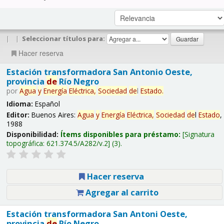
|
|
Seleccionar títulos para:
Hacer reserva
Estación transformadora San Antonio Oeste,
provincia
de
Río Negro
por
Agua
y
Energía
Eléctrica,
Sociedad
de
l
Estado
.
Idioma:
Español
Editor:
Buenos Aires:
Agua
y
Energía
Eléctrica,
Sociedad
de
l
Estado
,
1988
Disponibilidad:
Ítems disponibles para préstamo:
Signatura
topográfica:
621.374.5/A282/v.2
(3).
Hacer reserva
Agregar al carrito
Estación transformadora San Antoni Oeste,
provincia
de
Río Negro