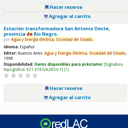
Hacer reserva
Agregar al carrito
Estación transformadora San Antonio Oeste,
provincia
de
Río Negro.
por
Agua
y
Energía
Eléctrica,
Sociedad
de
l
Estado
.
Idioma:
Español
Editor:
Buenos Aires:
Agua
y
Energía
Eléctrica,
Sociedad
de
l
Estado
,
1998
Disponibilidad:
Ítems disponibles para préstamo:
Signatura
topográfica:
621.374.5/A282/v.1
(1).
Hacer reserva
Agregar al carrito