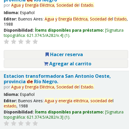
por
Agua
y
Energía
Eléctrica,
Sociedad
de
l
Estado
.
Idioma:
Español
Editor:
Buenos Aires:
Agua
y
Energía
Eléctrica,
Sociedad
de
l
Estado
,
1988
Disponibilidad:
Ítems disponibles para préstamo:
Signatura
topográfica:
621.374.5/A282/v.4
(1).
Hacer reserva
Agregar al carrito
Estacion transformadora San Antonio Oeste,
provincia
de
Río Negro.
por
Agua
y
Energía
Eléctrica,
Sociedad
de
l
Estado
.
Idioma:
Español
Editor:
Buenos Aires:
Agua
y
energía
eléctrica,
sociedad
de
l
estado
, 1988
Disponibilidad:
Ítems disponibles para préstamo:
Signatura
topográfica:
621.374.5/A282/v.3
(1).