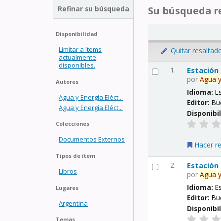
Refinar su búsqueda
Su búsqueda re
Disponibilidad
Limitar a ítems
Quitar resaltad
actualmente
disponibles.
1.
Estación
por
Agua
Autores
Idioma:
E
Agua y Energía Eléct...
Editor:
Bu
Agua y Energía Eléct...
Disponibi
Colecciones
Documentos Externos
Hacer r
Tipos de ítem
2.
Estación
Libros
por
Agua
Idioma:
E
Lugares
Editor:
Bu
Argentina
Disponibi
Temas