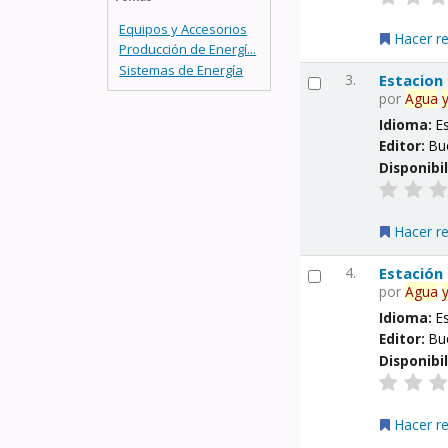
Equipos y Accesorios
Hacer r
Producción de Energí...
Sistemas de Energía
3.
Estacion
por
Agua
Idioma:
E
Editor:
Bu
Disponibi
Hacer r
4.
Estación
por
Agua
Idioma:
E
Editor:
Bu
Disponibi
Hacer r