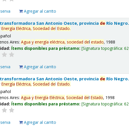
eserva
Agregar al carrito
 transformadora San Antonio Oeste, provincia
de
Río Negro
y
Energía
Eléctrica,
Sociedad
de
l
Estado
.
spañol
enos Aires:
Agua
y
energía
eléctrica,
sociedad
de
l
estado
, 1988
lidad:
Ítems disponibles para préstamo:
Signatura topográfica:
62
eserva
Agregar al carrito
 transformadora San Antonio Oeste, provincia
de
Río Negro
y
Energía
Eléctrica,
Sociedad
de
l
Estado
.
spañol
enos Aires:
Agua
y
Energía
Eléctrica,
Sociedad
de
l
Estado
, 1998
lidad:
Ítems disponibles para préstamo:
Signatura topográfica:
62
eserva
Agregar al carrito