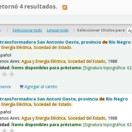
tornó 4 resultados.
|
Seleccionar todo
Limpiar todo
|
Seleccionar títulos para:
o
 transformadora San Antonio Oeste, provincia
de
Río Negro
y
Energía
Eléctrica,
Sociedad
de
l
Estado
.
spañol
enos Aires:
Agua
y
Energía
Eléctrica,
Sociedad
de
l
Estado
, 1988
lidad:
Ítems disponibles para préstamo:
Signatura topográfica:
62
eserva
Agregar al carrito
 transformadora San Antoni Oeste, provincia
de
Río Negro
y
Energía
Eléctrica,
Sociedad
de
l
Estado
.
spañol
enos Aires:
Agua
y
Energía
Eléctrica,
Sociedad
de
l
Estado
, 1988
lidad:
Ítems disponibles para préstamo:
Signatura topográfica:
62