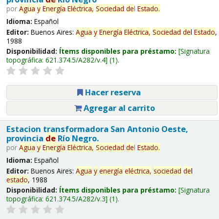
por
Agua
y
Energía
Eléctrica,
Sociedad
de
l
Estado
.
Idioma:
Español
Editor:
Buenos Aires:
Agua
y
Energía
Eléctrica,
Sociedad
de
l
Estado
,
1988
Disponibilidad:
Ítems disponibles para préstamo:
Signatura
topográfica:
621.374.5/A282/v.4
(1).
Hacer reserva
Agregar al carrito
Estacion transformadora San Antonio Oeste,
provincia
de
Río Negro.
por
Agua
y
Energía
Eléctrica,
Sociedad
de
l
Estado
.
Idioma:
Español
Editor:
Buenos Aires:
Agua
y
energía
eléctrica,
sociedad
de
l
estado
, 1988
Disponibilidad:
Ítems disponibles para préstamo:
Signatura
topográfica:
621.374.5/A282/v.3
(1).