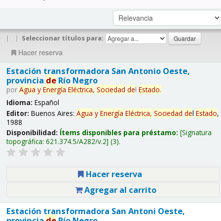
|
|
Seleccionar títulos para:
Hacer reserva
Estación transformadora San Antonio Oeste,
provincia
de
Río Negro
por
Agua
y
Energía
Eléctrica,
Sociedad
de
l
Estado
.
Idioma:
Español
Editor:
Buenos Aires:
Agua
y
Energía
Eléctrica,
Sociedad
de
l
Estado
,
1988
Disponibilidad:
Ítems disponibles para préstamo:
Signatura
topográfica:
621.374.5/A282/v.2
(3).
Hacer reserva
Agregar al carrito
Estación transformadora San Antoni Oeste,
provincia
de
Río Negro