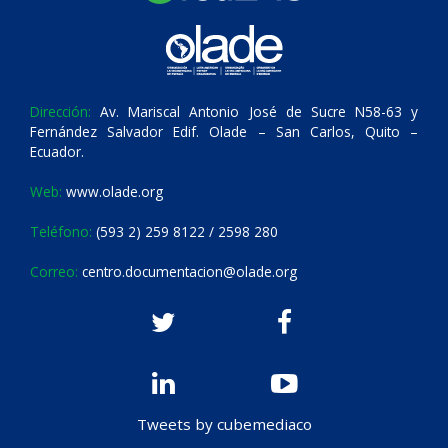
Dirección:
Av. Mariscal Antonio José de Sucre N58-63 y
Fernández Salvador Edif. Olade – San Carlos, Quito –
Ecuador.
Web:
www.olade.org
Teléfono:
(593 2) 259 8122 / 2598 280
Correo:
centro.documentacion@olade.org
Tweets by cubemediaco