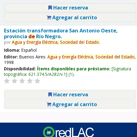
Hacer reserva
Agregar al carrito
Estación transformadora San Antonio Oeste,
provincia
de
Río Negro.
por
Agua
y
Energía
Eléctrica,
Sociedad
de
l
Estado
.
Idioma:
Español
Editor:
Buenos Aires:
Agua
y
Energía
Eléctrica,
Sociedad
de
l
Estado
,
1998
Disponibilidad:
Ítems disponibles para préstamo:
Signatura
topográfica:
621.374.5/A282/v.1
(1).
Hacer reserva
Agregar al carrito