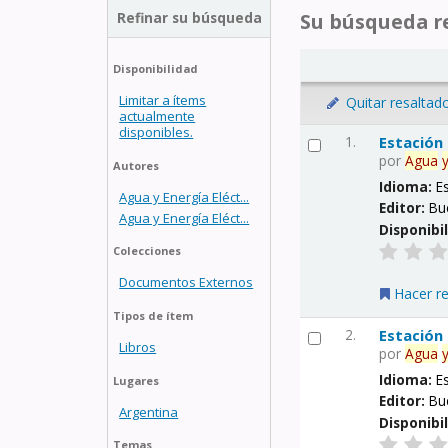
Refinar su búsqueda
Su búsqueda re
Disponibilidad
Limitar a ítems
Quitar resaltad
actualmente
disponibles.
1.
Estación
por
Agua
Autores
Idioma:
E
Agua y Energía Eléct...
Editor:
Bu
Agua y Energía Eléct...
Disponibi
Colecciones
Documentos Externos
Hacer r
Tipos de ítem
2.
Estación
Libros
por
Agua
Idioma:
E
Lugares
Editor:
Bu
Argentina
Disponibi
Temas