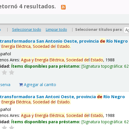
tornó 4 resultados.
|
Seleccionar todo
Limpiar todo
|
Seleccionar títulos para:
o
 transformadora San Antonio Oeste, provincia
de
Río Negro
y
Energía
Eléctrica,
Sociedad
de
l
Estado
.
spañol
enos Aires:
Agua
y
Energía
Eléctrica,
Sociedad
de
l
Estado
, 1988
lidad:
Ítems disponibles para préstamo:
Signatura topográfica:
62
eserva
Agregar al carrito
 transformadora San Antoni Oeste, provincia
de
Río Negro
y
Energía
Eléctrica,
Sociedad
de
l
Estado
.
spañol
enos Aires:
Agua
y
Energía
Eléctrica,
Sociedad
de
l
Estado
, 1988
lidad:
Ítems disponibles para préstamo:
Signatura topográfica:
62