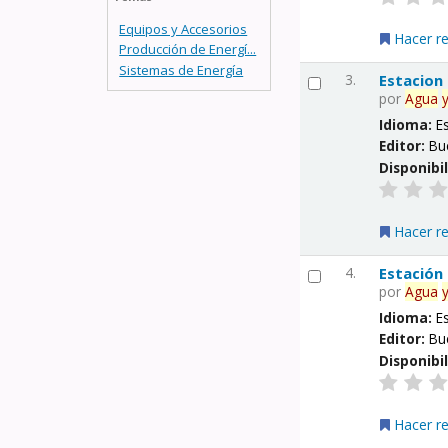
Equipos y Accesorios
Hacer r
Producción de Energí...
Sistemas de Energía
3.
Estacion
por
Agua
Idioma:
E
Editor:
Bu
Disponibi
Hacer r
4.
Estación
por
Agua
Idioma:
E
Editor:
Bu
Disponibi
Hacer r