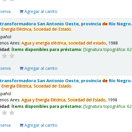
eserva
Agregar al carrito
 transformadora San Antonio Oeste, provincia
de
Río Negro
y
Energía
Eléctrica,
Sociedad
de
l
Estado
.
spañol
enos Aires:
Agua
y
energía
eléctrica,
sociedad
de
l
estado
, 1988
lidad:
Ítems disponibles para préstamo:
Signatura topográfica:
62
eserva
Agregar al carrito
 transformadora San Antonio Oeste, provincia
de
Río Negro
y
Energía
Eléctrica,
Sociedad
de
l
Estado
.
spañol
enos Aires:
Agua
y
Energía
Eléctrica,
Sociedad
de
l
Estado
, 1998
lidad:
Ítems disponibles para préstamo:
Signatura topográfica:
62
eserva
Agregar al carrito