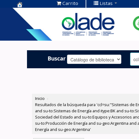
Carrito
Listas
Centro de
Documentación
OLADE -
Buscar
Inicio
›
Resultados de la búsqueda para 'ccl=su:"Sistemas de E
and su-to:Sistemas de Energía and itype:BK and su-to:Si
Sociedad del Estado and su-to:Equipos y Accesorios and 
su-to:Producción de Energía and su-geo:Argentina and au
Energía and su-geo:Argentina'