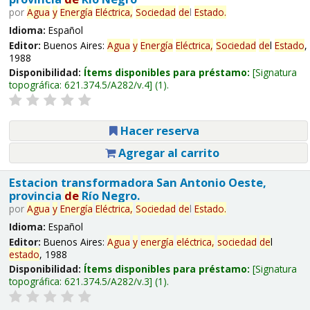
por
Agua
y
Energía
Eléctrica,
Sociedad
de
l
Estado
.
Idioma:
Español
Editor:
Buenos Aires:
Agua
y
Energía
Eléctrica,
Sociedad
de
l
Estado
,
1988
Disponibilidad:
Ítems disponibles para préstamo:
Signatura
topográfica:
621.374.5/A282/v.4
(1).
Hacer reserva
Agregar al carrito
Estacion transformadora San Antonio Oeste,
provincia
de
Río Negro.
por
Agua
y
Energía
Eléctrica,
Sociedad
de
l
Estado
.
Idioma:
Español
Editor:
Buenos Aires:
Agua
y
energía
eléctrica,
sociedad
de
l
estado
, 1988
Disponibilidad:
Ítems disponibles para préstamo:
Signatura
topográfica:
621.374.5/A282/v.3
(1).