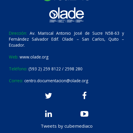
Dirección:
Av. Mariscal Antonio José de Sucre N58-63 y
Fernández Salvador Edif. Olade – San Carlos, Quito –
Ecuador.
Web:
www.olade.org
Teléfono:
(593 2) 259 8122 / 2598 280
Correo:
centro.documentacion@olade.org
Tweets by cubemediaco