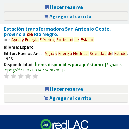
Hacer reserva
Agregar al carrito
Estación transformadora San Antonio Oeste,
provincia
de
Río Negro.
por
Agua
y
Energía
Eléctrica,
Sociedad
de
l
Estado
.
Idioma:
Español
Editor:
Buenos Aires:
Agua
y
Energía
Eléctrica,
Sociedad
de
l
Estado
,
1998
Disponibilidad:
Ítems disponibles para préstamo:
Signatura
topográfica:
621.374.5/A282/v.1
(1).
Hacer reserva
Agregar al carrito