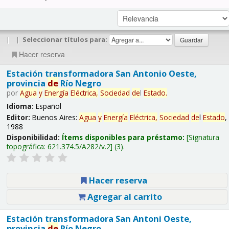
|
|
Seleccionar títulos para:
Hacer reserva
Estación transformadora San Antonio Oeste,
provincia
de
Río Negro
por
Agua
y
Energía
Eléctrica,
Sociedad
de
l
Estado
.
Idioma:
Español
Editor:
Buenos Aires:
Agua
y
Energía
Eléctrica,
Sociedad
de
l
Estado
,
1988
Disponibilidad:
Ítems disponibles para préstamo:
Signatura
topográfica:
621.374.5/A282/v.2
(3).
Hacer reserva
Agregar al carrito
Estación transformadora San Antoni Oeste,
provincia
de
Río Negro