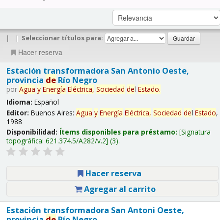
|
|
Seleccionar títulos para:
Hacer reserva
Estación transformadora San Antonio Oeste,
provincia
de
Río Negro
por
Agua
y
Energía
Eléctrica,
Sociedad
de
l
Estado
.
Idioma:
Español
Editor:
Buenos Aires:
Agua
y
Energía
Eléctrica,
Sociedad
de
l
Estado
,
1988
Disponibilidad:
Ítems disponibles para préstamo:
Signatura
topográfica:
621.374.5/A282/v.2
(3).
Hacer reserva
Agregar al carrito
Estación transformadora San Antoni Oeste,
provincia
de
Río Negro