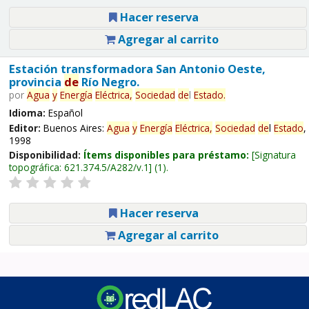
Hacer reserva
Agregar al carrito
Estación transformadora San Antonio Oeste,
provincia
de
Río Negro.
por
Agua
y
Energía
Eléctrica,
Sociedad
de
l
Estado
.
Idioma:
Español
Editor:
Buenos Aires:
Agua
y
Energía
Eléctrica,
Sociedad
de
l
Estado
,
1998
Disponibilidad:
Ítems disponibles para préstamo:
Signatura
topográfica:
621.374.5/A282/v.1
(1).
Hacer reserva
Agregar al carrito