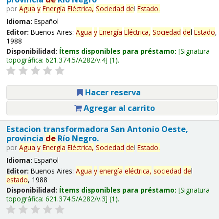
por
Agua
y
Energía
Eléctrica,
Sociedad
de
l
Estado
.
Idioma:
Español
Editor:
Buenos Aires:
Agua
y
Energía
Eléctrica,
Sociedad
de
l
Estado
,
1988
Disponibilidad:
Ítems disponibles para préstamo:
Signatura
topográfica:
621.374.5/A282/v.4
(1).
Hacer reserva
Agregar al carrito
Estacion transformadora San Antonio Oeste,
provincia
de
Río Negro.
por
Agua
y
Energía
Eléctrica,
Sociedad
de
l
Estado
.
Idioma:
Español
Editor:
Buenos Aires:
Agua
y
energía
eléctrica,
sociedad
de
l
estado
, 1988
Disponibilidad:
Ítems disponibles para préstamo:
Signatura
topográfica:
621.374.5/A282/v.3
(1).