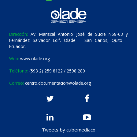
Dirección:
Av. Mariscal Antonio José de Sucre N58-63 y
Fernández Salvador Edif. Olade – San Carlos, Quito –
Ecuador.
Web:
www.olade.org
Teléfono:
(593 2) 259 8122 / 2598 280
Correo:
centro.documentacion@olade.org
Tweets by cubemediaco