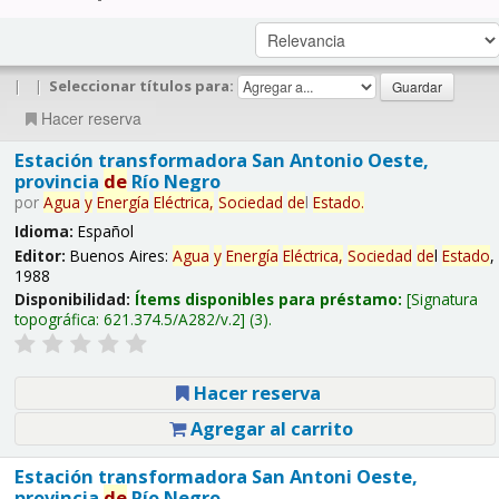
|
|
Seleccionar títulos para:
Hacer reserva
Estación transformadora San Antonio Oeste,
provincia
de
Río Negro
por
Agua
y
Energía
Eléctrica,
Sociedad
de
l
Estado
.
Idioma:
Español
Editor:
Buenos Aires:
Agua
y
Energía
Eléctrica,
Sociedad
de
l
Estado
,
1988
Disponibilidad:
Ítems disponibles para préstamo:
Signatura
topográfica:
621.374.5/A282/v.2
(3).
Hacer reserva
Agregar al carrito
Estación transformadora San Antoni Oeste,
provincia
de
Río Negro