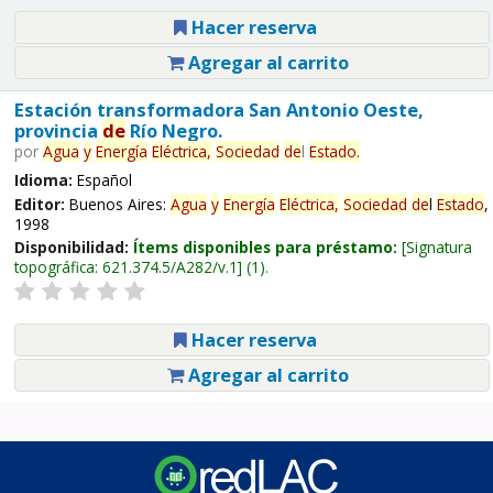
Hacer reserva
Agregar al carrito
Estación transformadora San Antonio Oeste,
provincia
de
Río Negro.
por
Agua
y
Energía
Eléctrica,
Sociedad
de
l
Estado
.
Idioma:
Español
Editor:
Buenos Aires:
Agua
y
Energía
Eléctrica,
Sociedad
de
l
Estado
,
1998
Disponibilidad:
Ítems disponibles para préstamo:
Signatura
topográfica:
621.374.5/A282/v.1
(1).
Hacer reserva
Agregar al carrito