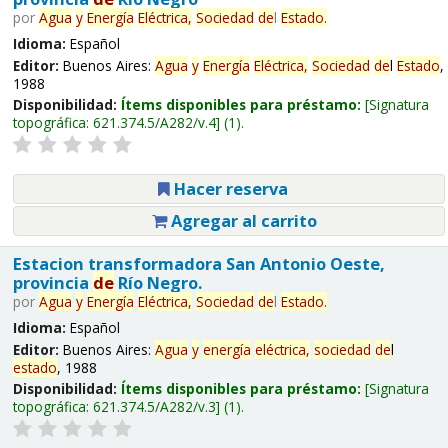
por
Agua
y
Energía
Eléctrica,
Sociedad
de
l
Estado
.
Idioma:
Español
Editor:
Buenos Aires:
Agua
y
Energía
Eléctrica,
Sociedad
de
l
Estado
,
1988
Disponibilidad:
Ítems disponibles para préstamo:
Signatura
topográfica:
621.374.5/A282/v.4
(1).
Hacer reserva
Agregar al carrito
Estacion transformadora San Antonio Oeste,
provincia
de
Río Negro.
por
Agua
y
Energía
Eléctrica,
Sociedad
de
l
Estado
.
Idioma:
Español
Editor:
Buenos Aires:
Agua
y
energía
eléctrica,
sociedad
de
l
estado
, 1988
Disponibilidad:
Ítems disponibles para préstamo:
Signatura
topográfica:
621.374.5/A282/v.3
(1).