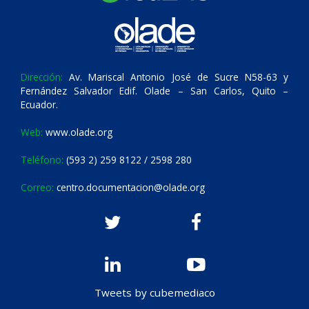
Dirección:
Av. Mariscal Antonio José de Sucre N58-63 y
Fernández Salvador Edif. Olade – San Carlos, Quito –
Ecuador.
Web:
www.olade.org
Teléfono:
(593 2) 259 8122 / 2598 280
Correo:
centro.documentacion@olade.org
Tweets by cubemediaco