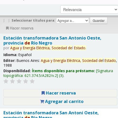
|
|
Seleccionar títulos para:
Hacer reserva
Estación transformadora San Antonio Oeste,
provincia
de
Río Negro
por
Agua
y
Energía
Eléctrica,
Sociedad
de
l
Estado
.
Idioma:
Español
Editor:
Buenos Aires:
Agua
y
Energía
Eléctrica,
Sociedad
de
l
Estado
,
1988
Disponibilidad:
Ítems disponibles para préstamo:
Signatura
topográfica:
621.374.5/A282/v.2
(3).
Hacer reserva
Agregar al carrito
Estación transformadora San Antoni Oeste,
provincia
de
Río Negro