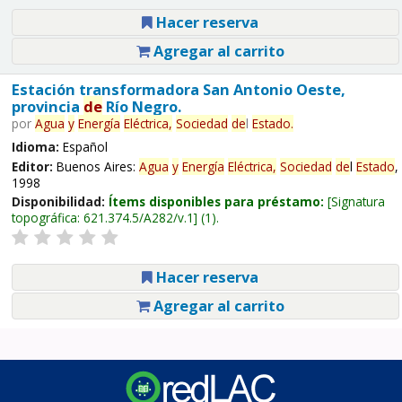
Hacer reserva
Agregar al carrito
Estación transformadora San Antonio Oeste,
provincia
de
Río Negro.
por
Agua
y
Energía
Eléctrica,
Sociedad
de
l
Estado
.
Idioma:
Español
Editor:
Buenos Aires:
Agua
y
Energía
Eléctrica,
Sociedad
de
l
Estado
,
1998
Disponibilidad:
Ítems disponibles para préstamo:
Signatura
topográfica:
621.374.5/A282/v.1
(1).
Hacer reserva
Agregar al carrito