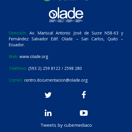
Dirección:
Av. Mariscal Antonio José de Sucre N58-63 y
Fernández Salvador Edif. Olade – San Carlos, Quito –
Ecuador.
Web:
www.olade.org
Teléfono:
(593 2) 259 8122 / 2598 280
Correo:
centro.documentacion@olade.org
Tweets by cubemediaco