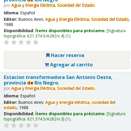
por
Agua
y
Energía
Eléctrica,
Sociedad
de
l
Estado
.
Idioma:
Español
Editor:
Buenos Aires:
Agua
y
Energía
Eléctrica,
Sociedad
de
l
Estado
,
1988
Disponibilidad:
Ítems disponibles para préstamo:
Signatura
topográfica:
621.374.5/A282/v.4
(1).
Hacer reserva
Agregar al carrito
Estacion transformadora San Antonio Oeste,
provincia
de
Río Negro.
por
Agua
y
Energía
Eléctrica,
Sociedad
de
l
Estado
.
Idioma:
Español
Editor:
Buenos Aires:
Agua
y
energía
eléctrica,
sociedad
de
l
estado
, 1988
Disponibilidad:
Ítems disponibles para préstamo:
Signatura
topográfica:
621.374.5/A282/v.3
(1).