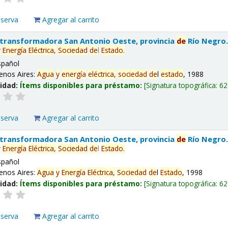
eserva
Agregar al carrito
 transformadora San Antonio Oeste, provincia
de
Río Negro
y
Energía
Eléctrica,
Sociedad
de
l
Estado
.
spañol
enos Aires:
Agua
y
energía
eléctrica,
sociedad
de
l
estado
, 1988
lidad:
Ítems disponibles para préstamo:
Signatura topográfica:
62
eserva
Agregar al carrito
 transformadora San Antonio Oeste, provincia
de
Río Negro
y
Energía
Eléctrica,
Sociedad
de
l
Estado
.
spañol
enos Aires:
Agua
y
Energía
Eléctrica,
Sociedad
de
l
Estado
, 1998
lidad:
Ítems disponibles para préstamo:
Signatura topográfica:
62
eserva
Agregar al carrito