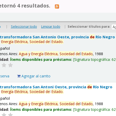
tornó 4 resultados.
|
Seleccionar todo
Limpiar todo
|
Seleccionar títulos para:
o
 transformadora San Antonio Oeste, provincia
de
Río Negro
y
Energía
Eléctrica,
Sociedad
de
l
Estado
.
spañol
enos Aires:
Agua
y
Energía
Eléctrica,
Sociedad
de
l
Estado
, 1988
lidad:
Ítems disponibles para préstamo:
Signatura topográfica:
62
eserva
Agregar al carrito
 transformadora San Antoni Oeste, provincia
de
Río Negro
y
Energía
Eléctrica,
Sociedad
de
l
Estado
.
spañol
enos Aires:
Agua
y
Energía
Eléctrica,
Sociedad
de
l
Estado
, 1988
lidad:
Ítems disponibles para préstamo:
Signatura topográfica:
62