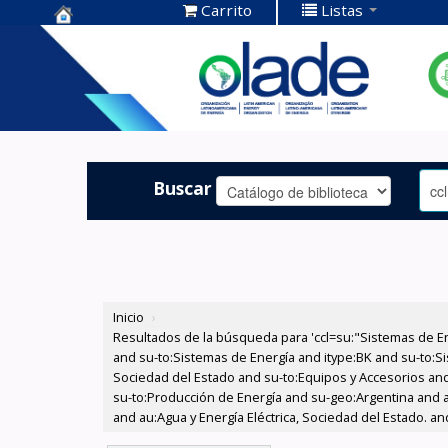
Carrito
Listas
Centro de
Documentación
OLADE -
Buscar
Inicio
›
Resultados de la búsqueda para 'ccl=su:"Sistemas de E
and su-to:Sistemas de Energía and itype:BK and su-to:Si
Sociedad del Estado and su-to:Equipos y Accesorios and 
su-to:Producción de Energía and su-geo:Argentina and au
and au:Agua y Energía Eléctrica, Sociedad del Estado. an