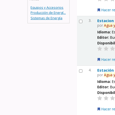
Equipos y Accesorios
Hacer r
Producción de Energí...
Sistemas de Energía
3.
Estacion
por
Agua
Idioma:
E
Editor:
Bu
Disponibi
Hacer r
4.
Estación
por
Agua
Idioma:
E
Editor:
Bu
Disponibi
Hacer r