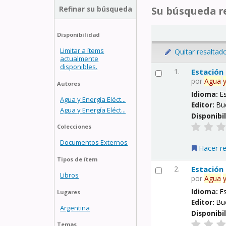
Refinar su búsqueda
Su búsqueda re
Disponibilidad
Limitar a ítems
Quitar resaltad
actualmente
disponibles.
1.
Estación
por
Agua
Autores
Idioma:
E
Agua y Energía Eléct...
Editor:
Bu
Agua y Energía Eléct...
Disponibi
Colecciones
Documentos Externos
Hacer r
Tipos de ítem
2.
Estación
Libros
por
Agua
Idioma:
E
Lugares
Editor:
Bu
Argentina
Disponibi
Temas