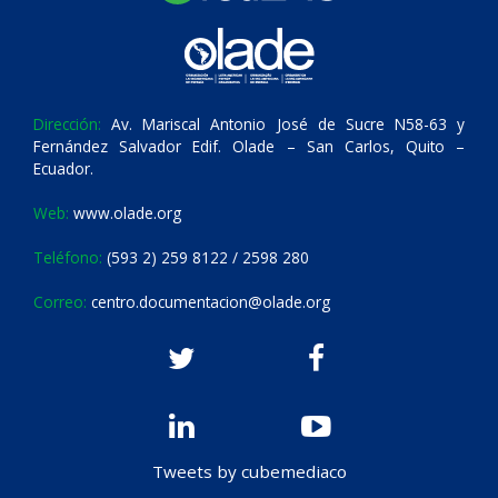
Dirección:
Av. Mariscal Antonio José de Sucre N58-63 y
Fernández Salvador Edif. Olade – San Carlos, Quito –
Ecuador.
Web:
www.olade.org
Teléfono:
(593 2) 259 8122 / 2598 280
Correo:
centro.documentacion@olade.org
Tweets by cubemediaco