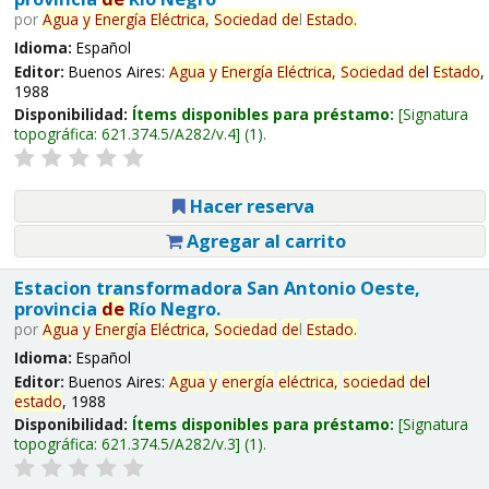
por
Agua
y
Energía
Eléctrica,
Sociedad
de
l
Estado
.
Idioma:
Español
Editor:
Buenos Aires:
Agua
y
Energía
Eléctrica,
Sociedad
de
l
Estado
,
1988
Disponibilidad:
Ítems disponibles para préstamo:
Signatura
topográfica:
621.374.5/A282/v.4
(1).
Hacer reserva
Agregar al carrito
Estacion transformadora San Antonio Oeste,
provincia
de
Río Negro.
por
Agua
y
Energía
Eléctrica,
Sociedad
de
l
Estado
.
Idioma:
Español
Editor:
Buenos Aires:
Agua
y
energía
eléctrica,
sociedad
de
l
estado
, 1988
Disponibilidad:
Ítems disponibles para préstamo:
Signatura
topográfica:
621.374.5/A282/v.3
(1).