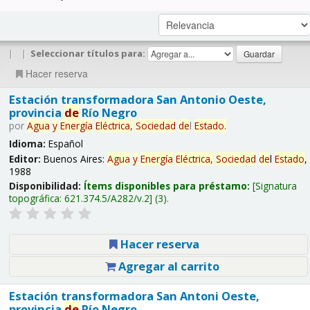
|
|
Seleccionar títulos para:
Hacer reserva
Estación transformadora San Antonio Oeste,
provincia
de
Río Negro
por
Agua
y
Energía
Eléctrica,
Sociedad
de
l
Estado
.
Idioma:
Español
Editor:
Buenos Aires:
Agua
y
Energía
Eléctrica,
Sociedad
de
l
Estado
,
1988
Disponibilidad:
Ítems disponibles para préstamo:
Signatura
topográfica:
621.374.5/A282/v.2
(3).
Hacer reserva
Agregar al carrito
Estación transformadora San Antoni Oeste,
provincia
de
Río Negro