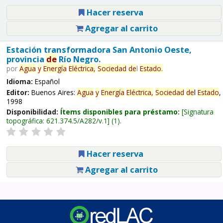
Hacer reserva
Agregar al carrito
Estación transformadora San Antonio Oeste,
provincia
de
Río Negro.
por
Agua
y
Energía
Eléctrica,
Sociedad
de
l
Estado
.
Idioma:
Español
Editor:
Buenos Aires:
Agua
y
Energía
Eléctrica,
Sociedad
de
l
Estado
,
1998
Disponibilidad:
Ítems disponibles para préstamo:
Signatura
topográfica:
621.374.5/A282/v.1
(1).
Hacer reserva
Agregar al carrito