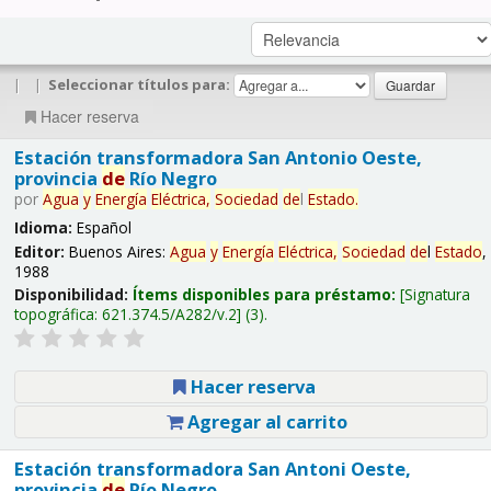
|
|
Seleccionar títulos para:
Hacer reserva
Estación transformadora San Antonio Oeste,
provincia
de
Río Negro
por
Agua
y
Energía
Eléctrica,
Sociedad
de
l
Estado
.
Idioma:
Español
Editor:
Buenos Aires:
Agua
y
Energía
Eléctrica,
Sociedad
de
l
Estado
,
1988
Disponibilidad:
Ítems disponibles para préstamo:
Signatura
topográfica:
621.374.5/A282/v.2
(3).
Hacer reserva
Agregar al carrito
Estación transformadora San Antoni Oeste,
provincia
de
Río Negro