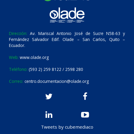
Dirección:
Av. Mariscal Antonio José de Sucre N58-63 y
Fernández Salvador Edif. Olade – San Carlos, Quito –
Ecuador.
Web:
www.olade.org
Teléfono:
(593 2) 259 8122 / 2598 280
Correo:
centro.documentacion@olade.org
Tweets by cubemediaco