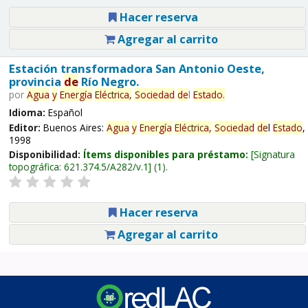
Hacer reserva
Agregar al carrito
Estación transformadora San Antonio Oeste,
provincia
de
Río Negro.
por
Agua
y
Energía
Eléctrica,
Sociedad
de
l
Estado
.
Idioma:
Español
Editor:
Buenos Aires:
Agua
y
Energía
Eléctrica,
Sociedad
de
l
Estado
,
1998
Disponibilidad:
Ítems disponibles para préstamo:
Signatura
topográfica:
621.374.5/A282/v.1
(1).
Hacer reserva
Agregar al carrito