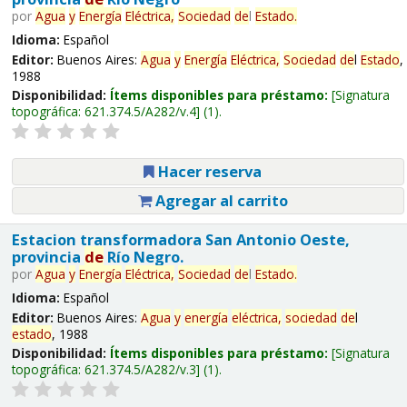
por
Agua
y
Energía
Eléctrica,
Sociedad
de
l
Estado
.
Idioma:
Español
Editor:
Buenos Aires:
Agua
y
Energía
Eléctrica,
Sociedad
de
l
Estado
,
1988
Disponibilidad:
Ítems disponibles para préstamo:
Signatura
topográfica:
621.374.5/A282/v.4
(1).
Hacer reserva
Agregar al carrito
Estacion transformadora San Antonio Oeste,
provincia
de
Río Negro.
por
Agua
y
Energía
Eléctrica,
Sociedad
de
l
Estado
.
Idioma:
Español
Editor:
Buenos Aires:
Agua
y
energía
eléctrica,
sociedad
de
l
estado
, 1988
Disponibilidad:
Ítems disponibles para préstamo:
Signatura
topográfica:
621.374.5/A282/v.3
(1).