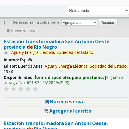
|
|
Seleccionar títulos para:
Hacer reserva
Estación transformadora San Antonio Oeste,
provincia
de
Río Negro
por
Agua
y
Energía
Eléctrica,
Sociedad
de
l
Estado
.
Idioma:
Español
Editor:
Buenos Aires:
Agua
y
Energía
Eléctrica,
Sociedad
de
l
Estado
,
1988
Disponibilidad:
Ítems disponibles para préstamo:
Signatura
topográfica:
621.374.5/A282/v.2
(3).
Hacer reserva
Agregar al carrito
Estación transformadora San Antoni Oeste,
provincia
de
Río Negro