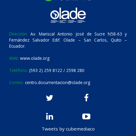
Dirección:
Av. Mariscal Antonio José de Sucre N58-63 y
Fernández Salvador Edif. Olade – San Carlos, Quito –
Ecuador.
Web:
www.olade.org
Teléfono:
(593 2) 259 8122 / 2598 280
Correo:
centro.documentacion@olade.org
Tweets by cubemediaco