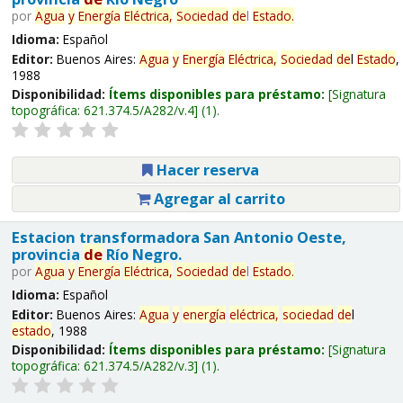
por
Agua
y
Energía
Eléctrica,
Sociedad
de
l
Estado
.
Idioma:
Español
Editor:
Buenos Aires:
Agua
y
Energía
Eléctrica,
Sociedad
de
l
Estado
,
1988
Disponibilidad:
Ítems disponibles para préstamo:
Signatura
topográfica:
621.374.5/A282/v.4
(1).
Hacer reserva
Agregar al carrito
Estacion transformadora San Antonio Oeste,
provincia
de
Río Negro.
por
Agua
y
Energía
Eléctrica,
Sociedad
de
l
Estado
.
Idioma:
Español
Editor:
Buenos Aires:
Agua
y
energía
eléctrica,
sociedad
de
l
estado
, 1988
Disponibilidad:
Ítems disponibles para préstamo:
Signatura
topográfica:
621.374.5/A282/v.3
(1).