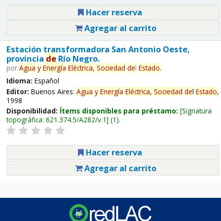
Hacer reserva
Agregar al carrito
Estación transformadora San Antonio Oeste,
provincia
de
Río Negro.
por
Agua
y
Energía
Eléctrica,
Sociedad
de
l
Estado
.
Idioma:
Español
Editor:
Buenos Aires:
Agua
y
Energía
Eléctrica,
Sociedad
de
l
Estado
,
1998
Disponibilidad:
Ítems disponibles para préstamo:
Signatura
topográfica:
621.374.5/A282/v.1
(1).
Hacer reserva
Agregar al carrito