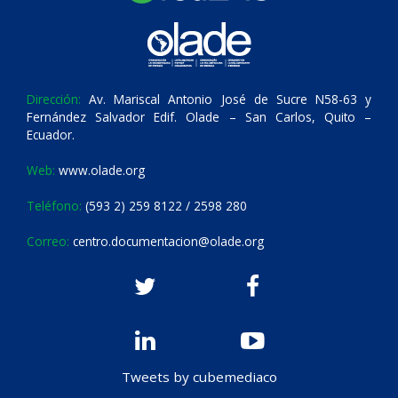
Dirección:
Av. Mariscal Antonio José de Sucre N58-63 y
Fernández Salvador Edif. Olade – San Carlos, Quito –
Ecuador.
Web:
www.olade.org
Teléfono:
(593 2) 259 8122 / 2598 280
Correo:
centro.documentacion@olade.org
Tweets by cubemediaco