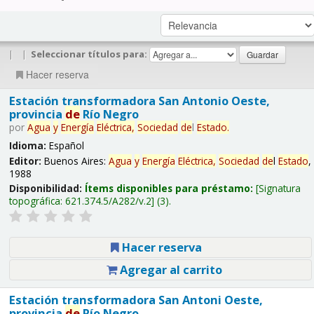
|
|
Seleccionar títulos para:
Hacer reserva
Estación transformadora San Antonio Oeste,
provincia
de
Río Negro
por
Agua
y
Energía
Eléctrica,
Sociedad
de
l
Estado
.
Idioma:
Español
Editor:
Buenos Aires:
Agua
y
Energía
Eléctrica,
Sociedad
de
l
Estado
,
1988
Disponibilidad:
Ítems disponibles para préstamo:
Signatura
topográfica:
621.374.5/A282/v.2
(3).
Hacer reserva
Agregar al carrito
Estación transformadora San Antoni Oeste,
provincia
de
Río Negro