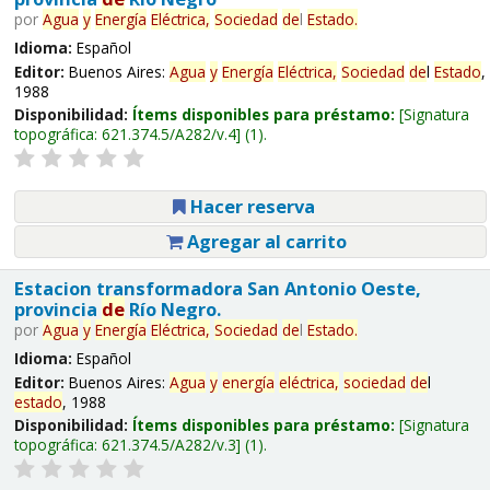
por
Agua
y
Energía
Eléctrica,
Sociedad
de
l
Estado
.
Idioma:
Español
Editor:
Buenos Aires:
Agua
y
Energía
Eléctrica,
Sociedad
de
l
Estado
,
1988
Disponibilidad:
Ítems disponibles para préstamo:
Signatura
topográfica:
621.374.5/A282/v.4
(1).
Hacer reserva
Agregar al carrito
Estacion transformadora San Antonio Oeste,
provincia
de
Río Negro.
por
Agua
y
Energía
Eléctrica,
Sociedad
de
l
Estado
.
Idioma:
Español
Editor:
Buenos Aires:
Agua
y
energía
eléctrica,
sociedad
de
l
estado
, 1988
Disponibilidad:
Ítems disponibles para préstamo:
Signatura
topográfica:
621.374.5/A282/v.3
(1).