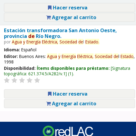
Hacer reserva
Agregar al carrito
Estación transformadora San Antonio Oeste,
provincia
de
Río Negro.
por
Agua
y
Energía
Eléctrica,
Sociedad
de
l
Estado
.
Idioma:
Español
Editor:
Buenos Aires:
Agua
y
Energía
Eléctrica,
Sociedad
de
l
Estado
,
1998
Disponibilidad:
Ítems disponibles para préstamo:
Signatura
topográfica:
621.374.5/A282/v.1
(1).
Hacer reserva
Agregar al carrito