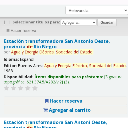
|
|
Seleccionar títulos para:
Hacer reserva
Estación transformadora San Antonio Oeste,
provincia
de
Río Negro
por
Agua
y
Energía
Eléctrica,
Sociedad
de
l
Estado
.
Idioma:
Español
Editor:
Buenos Aires:
Agua
y
Energía
Eléctrica,
Sociedad
de
l
Estado
,
1988
Disponibilidad:
Ítems disponibles para préstamo:
Signatura
topográfica:
621.374.5/A282/v.2
(3).
Hacer reserva
Agregar al carrito
Estación transformadora San Antoni Oeste,
provincia
de
Río Negro