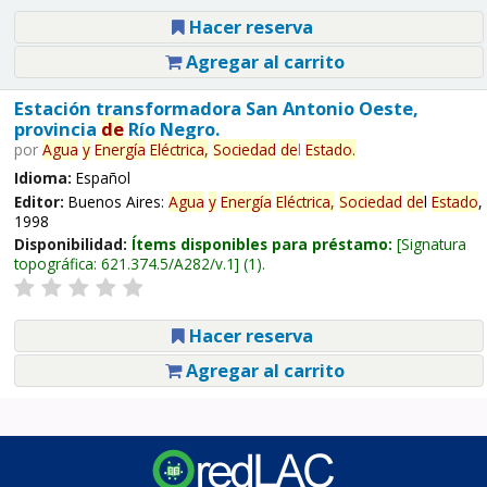
Hacer reserva
Agregar al carrito
Estación transformadora San Antonio Oeste,
provincia
de
Río Negro.
por
Agua
y
Energía
Eléctrica,
Sociedad
de
l
Estado
.
Idioma:
Español
Editor:
Buenos Aires:
Agua
y
Energía
Eléctrica,
Sociedad
de
l
Estado
,
1998
Disponibilidad:
Ítems disponibles para préstamo:
Signatura
topográfica:
621.374.5/A282/v.1
(1).
Hacer reserva
Agregar al carrito