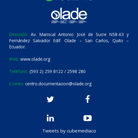
Dirección:
Av. Mariscal Antonio José de Sucre N58-63 y
Fernández Salvador Edif. Olade – San Carlos, Quito –
Ecuador.
Web:
www.olade.org
Teléfono:
(593 2) 259 8122 / 2598 280
Correo:
centro.documentacion@olade.org
Tweets by cubemediaco