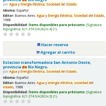
por
Agua
y
Energía
Eléctrica,
Sociedad
de
l
Estado
.
Idioma:
Español
Editor:
Buenos Aires:
Agua
y
Energía
Eléctrica,
Sociedad
de
l
Estado
,
1988
Disponibilidad:
Ítems disponibles para préstamo:
Signatura
topográfica:
621.374.5/A282/v.4
(1).
Hacer reserva
Agregar al carrito
Estacion transformadora San Antonio Oeste,
provincia
de
Río Negro.
por
Agua
y
Energía
Eléctrica,
Sociedad
de
l
Estado
.
Idioma:
Español
Editor:
Buenos Aires:
Agua
y
energía
eléctrica,
sociedad
de
l
estado
, 1988
Disponibilidad:
Ítems disponibles para préstamo:
Signatura
topográfica:
621.374.5/A282/v.3
(1).