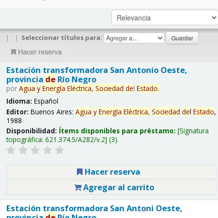
|
|
Seleccionar títulos para:
Hacer reserva
Estación transformadora San Antonio Oeste,
provincia
de
Río Negro
por
Agua
y
Energía
Eléctrica,
Sociedad
de
l
Estado
.
Idioma:
Español
Editor:
Buenos Aires:
Agua
y
Energía
Eléctrica,
Sociedad
de
l
Estado
,
1988
Disponibilidad:
Ítems disponibles para préstamo:
Signatura
topográfica:
621.374.5/A282/v.2
(3).
Hacer reserva
Agregar al carrito
Estación transformadora San Antoni Oeste,
provincia
de
Río Negro