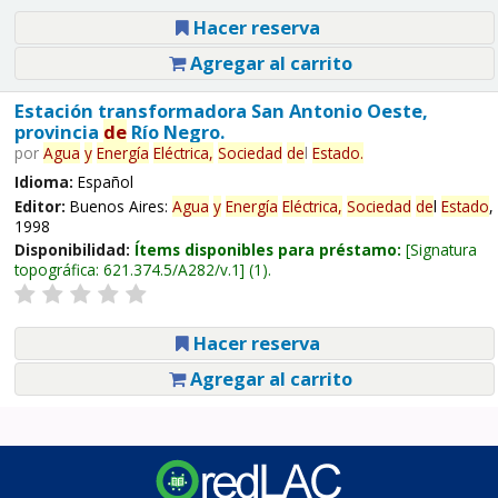
Hacer reserva
Agregar al carrito
Estación transformadora San Antonio Oeste,
provincia
de
Río Negro.
por
Agua
y
Energía
Eléctrica,
Sociedad
de
l
Estado
.
Idioma:
Español
Editor:
Buenos Aires:
Agua
y
Energía
Eléctrica,
Sociedad
de
l
Estado
,
1998
Disponibilidad:
Ítems disponibles para préstamo:
Signatura
topográfica:
621.374.5/A282/v.1
(1).
Hacer reserva
Agregar al carrito