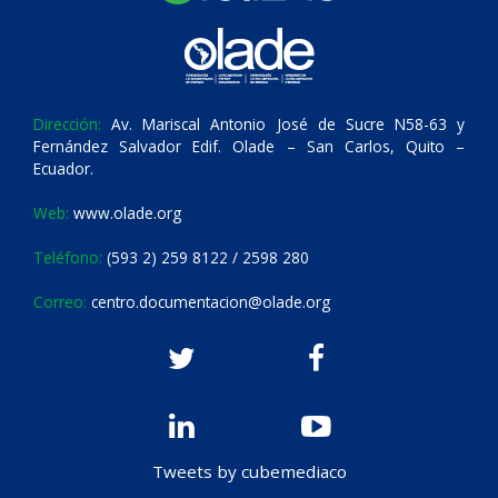
Dirección:
Av. Mariscal Antonio José de Sucre N58-63 y
Fernández Salvador Edif. Olade – San Carlos, Quito –
Ecuador.
Web:
www.olade.org
Teléfono:
(593 2) 259 8122 / 2598 280
Correo:
centro.documentacion@olade.org
Tweets by cubemediaco