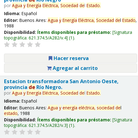
por
Agua
y
Energía
Eléctrica,
Sociedad
de
l
Estado
.
Idioma:
Español
Editor:
Buenos Aires:
Agua
y
Energía
Eléctrica,
Sociedad
de
l
Estado
,
1988
Disponibilidad:
Ítems disponibles para préstamo:
Signatura
topográfica:
621.374.5/A282/v.4
(1).
Hacer reserva
Agregar al carrito
Estacion transformadora San Antonio Oeste,
provincia
de
Río Negro.
por
Agua
y
Energía
Eléctrica,
Sociedad
de
l
Estado
.
Idioma:
Español
Editor:
Buenos Aires:
Agua
y
energía
eléctrica,
sociedad
de
l
estado
, 1988
Disponibilidad:
Ítems disponibles para préstamo:
Signatura
topográfica:
621.374.5/A282/v.3
(1).