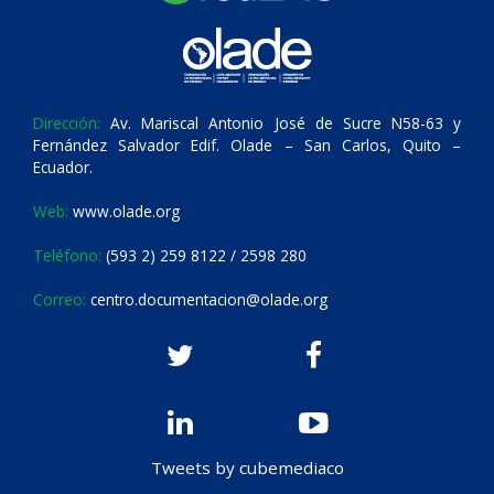
Dirección:
Av. Mariscal Antonio José de Sucre N58-63 y
Fernández Salvador Edif. Olade – San Carlos, Quito –
Ecuador.
Web:
www.olade.org
Teléfono:
(593 2) 259 8122 / 2598 280
Correo:
centro.documentacion@olade.org
Tweets by cubemediaco