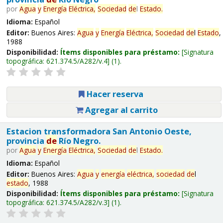
por
Agua
y
Energía
Eléctrica,
Sociedad
de
l
Estado
.
Idioma:
Español
Editor:
Buenos Aires:
Agua
y
Energía
Eléctrica,
Sociedad
de
l
Estado
,
1988
Disponibilidad:
Ítems disponibles para préstamo:
Signatura
topográfica:
621.374.5/A282/v.4
(1).
Hacer reserva
Agregar al carrito
Estacion transformadora San Antonio Oeste,
provincia
de
Río Negro.
por
Agua
y
Energía
Eléctrica,
Sociedad
de
l
Estado
.
Idioma:
Español
Editor:
Buenos Aires:
Agua
y
energía
eléctrica,
sociedad
de
l
estado
, 1988
Disponibilidad:
Ítems disponibles para préstamo:
Signatura
topográfica:
621.374.5/A282/v.3
(1).