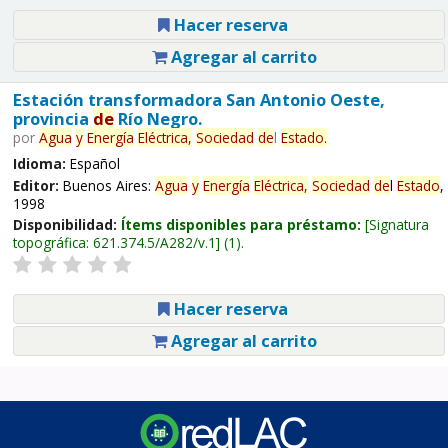
Hacer reserva
Agregar al carrito
Estación transformadora San Antonio Oeste,
provincia
de
Río Negro.
por
Agua
y
Energía
Eléctrica,
Sociedad
de
l
Estado
.
Idioma:
Español
Editor:
Buenos Aires:
Agua
y
Energía
Eléctrica,
Sociedad
de
l
Estado
,
1998
Disponibilidad:
Ítems disponibles para préstamo:
Signatura
topográfica:
621.374.5/A282/v.1
(1).
Hacer reserva
Agregar al carrito