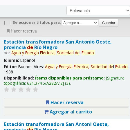
|
|
Seleccionar títulos para:
Hacer reserva
Estación transformadora San Antonio Oeste,
provincia
de
Río Negro
por
Agua
y
Energía
Eléctrica,
Sociedad
de
l
Estado
.
Idioma:
Español
Editor:
Buenos Aires:
Agua
y
Energía
Eléctrica,
Sociedad
de
l
Estado
,
1988
Disponibilidad:
Ítems disponibles para préstamo:
Signatura
topográfica:
621.374.5/A282/v.2
(3).
Hacer reserva
Agregar al carrito
Estación transformadora San Antoni Oeste,
provincia
de
Río Negro