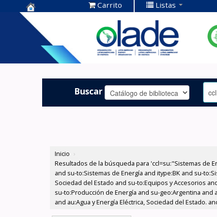
Carrito
Listas
Centro de
Documentación
OLADE -
Buscar
Inicio
›
Resultados de la búsqueda para 'ccl=su:"Sistemas de E
and su-to:Sistemas de Energía and itype:BK and su-to:Si
Sociedad del Estado and su-to:Equipos y Accesorios and 
su-to:Producción de Energía and su-geo:Argentina and au
and au:Agua y Energía Eléctrica, Sociedad del Estado. a