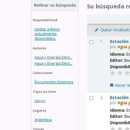
Refinar su búsqueda
Su búsqueda re
Disponibilidad
Limitar a ítems
Quitar resaltad
actualmente
disponibles.
1.
Estación
por
Agua
Autores
Idioma:
E
Agua y Energía Eléct...
Editor:
Bu
Agua y Energía Eléct...
Disponibi
Colecciones
Documentos Externos
Hacer r
Tipos de ítem
2.
Estación
Libros
por
Agua
Idioma:
E
Lugares
Editor:
Bu
Argentina
Disponibi
Temas