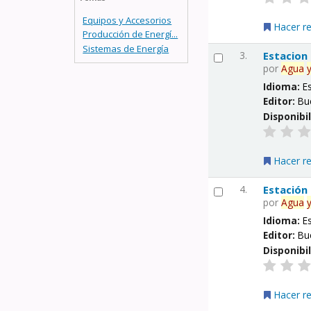
Equipos y Accesorios
Hacer r
Producción de Energí...
Sistemas de Energía
3.
Estacion
por
Agua
Idioma:
E
Editor:
Bu
Disponibi
Hacer r
4.
Estación
por
Agua
Idioma:
E
Editor:
Bu
Disponibi
Hacer r