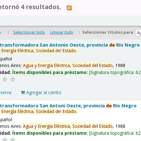
tornó 4 resultados.
|
Seleccionar todo
Limpiar todo
|
Seleccionar títulos para:
o
 transformadora San Antonio Oeste, provincia
de
Río Negro
y
Energía
Eléctrica,
Sociedad
de
l
Estado
.
spañol
enos Aires:
Agua
y
Energía
Eléctrica,
Sociedad
de
l
Estado
, 1988
lidad:
Ítems disponibles para préstamo:
Signatura topográfica:
62
eserva
Agregar al carrito
 transformadora San Antoni Oeste, provincia
de
Río Negro
y
Energía
Eléctrica,
Sociedad
de
l
Estado
.
spañol
enos Aires:
Agua
y
Energía
Eléctrica,
Sociedad
de
l
Estado
, 1988
lidad:
Ítems disponibles para préstamo:
Signatura topográfica:
62