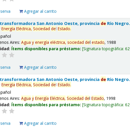
eserva
Agregar al carrito
 transformadora San Antonio Oeste, provincia
de
Río Negro
y
Energía
Eléctrica,
Sociedad
de
l
Estado
.
spañol
enos Aires:
Agua
y
energía
eléctrica,
sociedad
de
l
estado
, 1988
lidad:
Ítems disponibles para préstamo:
Signatura topográfica:
62
eserva
Agregar al carrito
 transformadora San Antonio Oeste, provincia
de
Río Negro
y
Energía
Eléctrica,
Sociedad
de
l
Estado
.
spañol
enos Aires:
Agua
y
Energía
Eléctrica,
Sociedad
de
l
Estado
, 1998
lidad:
Ítems disponibles para préstamo:
Signatura topográfica:
62
eserva
Agregar al carrito