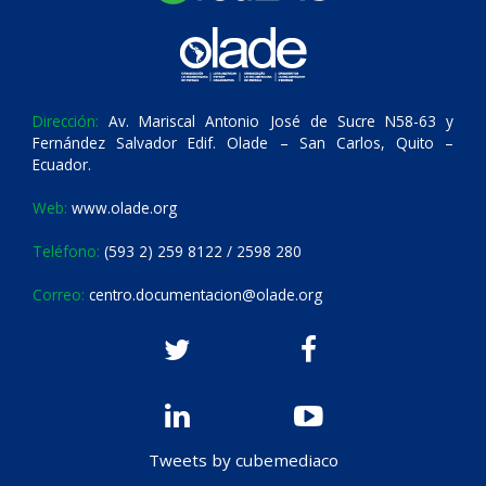
Dirección:
Av. Mariscal Antonio José de Sucre N58-63 y
Fernández Salvador Edif. Olade – San Carlos, Quito –
Ecuador.
Web:
www.olade.org
Teléfono:
(593 2) 259 8122 / 2598 280
Correo:
centro.documentacion@olade.org
Tweets by cubemediaco