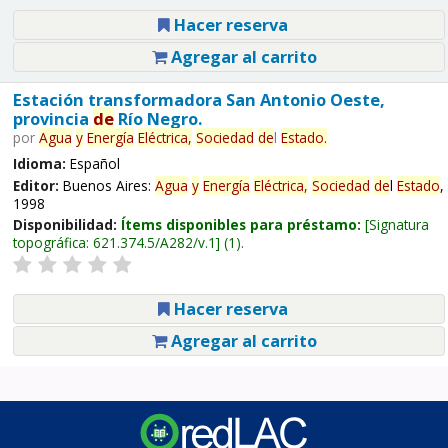
Hacer reserva
Agregar al carrito
Estación transformadora San Antonio Oeste,
provincia
de
Río Negro.
por
Agua
y
Energía
Eléctrica,
Sociedad
de
l
Estado
.
Idioma:
Español
Editor:
Buenos Aires:
Agua
y
Energía
Eléctrica,
Sociedad
de
l
Estado
,
1998
Disponibilidad:
Ítems disponibles para préstamo:
Signatura
topográfica:
621.374.5/A282/v.1
(1).
Hacer reserva
Agregar al carrito