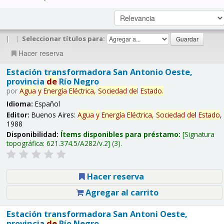
|
|
Seleccionar títulos para:
Hacer reserva
Estación transformadora San Antonio Oeste,
provincia
de
Río Negro
por
Agua
y
Energía
Eléctrica,
Sociedad
de
l
Estado
.
Idioma:
Español
Editor:
Buenos Aires:
Agua
y
Energía
Eléctrica,
Sociedad
de
l
Estado
,
1988
Disponibilidad:
Ítems disponibles para préstamo:
Signatura
topográfica:
621.374.5/A282/v.2
(3).
Hacer reserva
Agregar al carrito
Estación transformadora San Antoni Oeste,
provincia
de
Río Negro