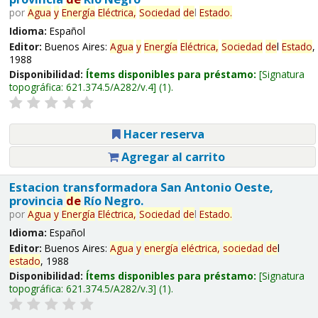
por
Agua
y
Energía
Eléctrica,
Sociedad
de
l
Estado
.
Idioma:
Español
Editor:
Buenos Aires:
Agua
y
Energía
Eléctrica,
Sociedad
de
l
Estado
,
1988
Disponibilidad:
Ítems disponibles para préstamo:
Signatura
topográfica:
621.374.5/A282/v.4
(1).
Hacer reserva
Agregar al carrito
Estacion transformadora San Antonio Oeste,
provincia
de
Río Negro.
por
Agua
y
Energía
Eléctrica,
Sociedad
de
l
Estado
.
Idioma:
Español
Editor:
Buenos Aires:
Agua
y
energía
eléctrica,
sociedad
de
l
estado
, 1988
Disponibilidad:
Ítems disponibles para préstamo:
Signatura
topográfica:
621.374.5/A282/v.3
(1).