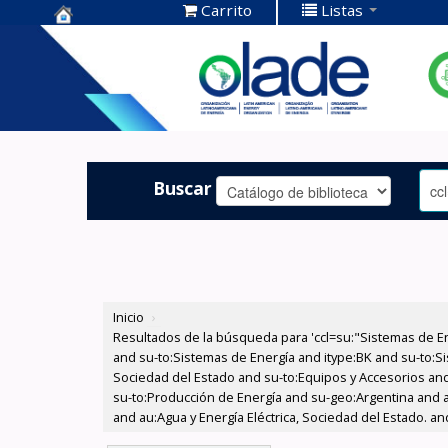
Carrito
Listas
Centro de
Documentación
OLADE -
Buscar
Inicio
›
Resultados de la búsqueda para 'ccl=su:"Sistemas de E
and su-to:Sistemas de Energía and itype:BK and su-to:Si
Sociedad del Estado and su-to:Equipos y Accesorios and 
su-to:Producción de Energía and su-geo:Argentina and au
and au:Agua y Energía Eléctrica, Sociedad del Estado. a