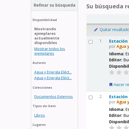
Refinar su búsqueda
Su búsqueda re
Disponibilidad
Mostrando
Quitar resaltad
ejemplares
actualmente
1.
Estación
disponibles
por
Agua
Mostrar todos los
ejemplares
Idioma:
E
Editor:
Bu
Autores
Disponibi
Agua y Energía Eléct...
Agua y Energía Eléct...
Hacer r
Colecciones
2.
Estación
Documentos Externos
por
Agua
Tipos de ítem
Idioma:
E
Libros
Editor:
Bu
Disponibi
Lugares