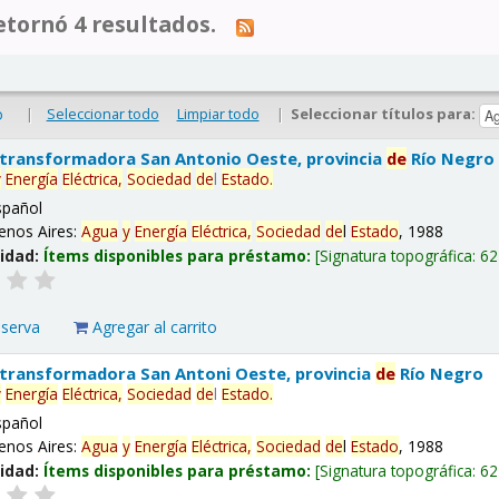
tornó 4 resultados.
|
Seleccionar todo
Limpiar todo
|
Seleccionar títulos para:
o
 transformadora San Antonio Oeste, provincia
de
Río Negro
y
Energía
Eléctrica,
Sociedad
de
l
Estado
.
spañol
enos Aires:
Agua
y
Energía
Eléctrica,
Sociedad
de
l
Estado
, 1988
lidad:
Ítems disponibles para préstamo:
Signatura topográfica:
62
eserva
Agregar al carrito
 transformadora San Antoni Oeste, provincia
de
Río Negro
y
Energía
Eléctrica,
Sociedad
de
l
Estado
.
spañol
enos Aires:
Agua
y
Energía
Eléctrica,
Sociedad
de
l
Estado
, 1988
lidad:
Ítems disponibles para préstamo:
Signatura topográfica:
62