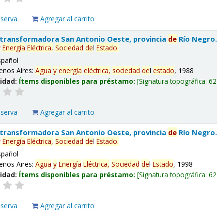
eserva
Agregar al carrito
 transformadora San Antonio Oeste, provincia
de
Río Negro
y
Energía
Eléctrica,
Sociedad
de
l
Estado
.
spañol
enos Aires:
Agua
y
energía
eléctrica,
sociedad
de
l
estado
, 1988
lidad:
Ítems disponibles para préstamo:
Signatura topográfica:
62
eserva
Agregar al carrito
 transformadora San Antonio Oeste, provincia
de
Río Negro
y
Energía
Eléctrica,
Sociedad
de
l
Estado
.
spañol
enos Aires:
Agua
y
Energía
Eléctrica,
Sociedad
de
l
Estado
, 1998
lidad:
Ítems disponibles para préstamo:
Signatura topográfica:
62
eserva
Agregar al carrito