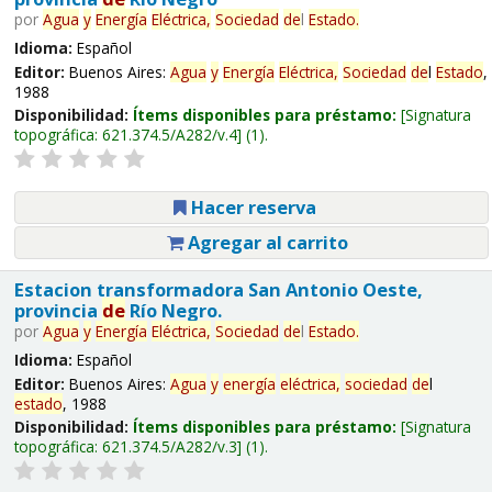
por
Agua
y
Energía
Eléctrica,
Sociedad
de
l
Estado
.
Idioma:
Español
Editor:
Buenos Aires:
Agua
y
Energía
Eléctrica,
Sociedad
de
l
Estado
,
1988
Disponibilidad:
Ítems disponibles para préstamo:
Signatura
topográfica:
621.374.5/A282/v.4
(1).
Hacer reserva
Agregar al carrito
Estacion transformadora San Antonio Oeste,
provincia
de
Río Negro.
por
Agua
y
Energía
Eléctrica,
Sociedad
de
l
Estado
.
Idioma:
Español
Editor:
Buenos Aires:
Agua
y
energía
eléctrica,
sociedad
de
l
estado
, 1988
Disponibilidad:
Ítems disponibles para préstamo:
Signatura
topográfica:
621.374.5/A282/v.3
(1).