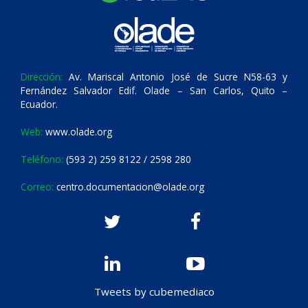
Dirección:
Av. Mariscal Antonio José de Sucre N58-63 y
Fernández Salvador Edif. Olade – San Carlos, Quito –
Ecuador.
Web:
www.olade.org
Teléfono:
(593 2) 259 8122 / 2598 280
Correo:
centro.documentacion@olade.org
Tweets by cubemediaco