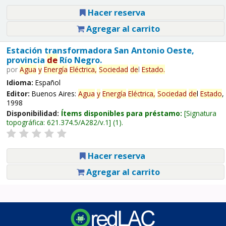
Hacer reserva
Agregar al carrito
Estación transformadora San Antonio Oeste,
provincia
de
Río Negro.
por
Agua
y
Energía
Eléctrica,
Sociedad
de
l
Estado
.
Idioma:
Español
Editor:
Buenos Aires:
Agua
y
Energía
Eléctrica,
Sociedad
de
l
Estado
,
1998
Disponibilidad:
Ítems disponibles para préstamo:
Signatura
topográfica:
621.374.5/A282/v.1
(1).
Hacer reserva
Agregar al carrito