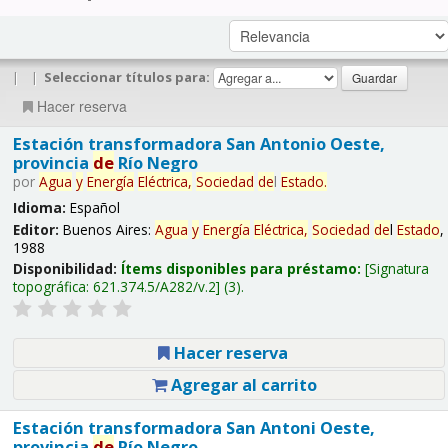
|
|
Seleccionar títulos para:
Hacer reserva
Estación transformadora San Antonio Oeste,
provincia
de
Río Negro
por
Agua
y
Energía
Eléctrica,
Sociedad
de
l
Estado
.
Idioma:
Español
Editor:
Buenos Aires:
Agua
y
Energía
Eléctrica,
Sociedad
de
l
Estado
,
1988
Disponibilidad:
Ítems disponibles para préstamo:
Signatura
topográfica:
621.374.5/A282/v.2
(3).
Hacer reserva
Agregar al carrito
Estación transformadora San Antoni Oeste,
provincia
de
Río Negro