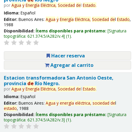
por
Agua
y
Energía
Eléctrica,
Sociedad
de
l
Estado
.
Idioma:
Español
Editor:
Buenos Aires:
Agua
y
Energía
Eléctrica,
Sociedad
de
l
Estado
,
1988
Disponibilidad:
Ítems disponibles para préstamo:
Signatura
topográfica:
621.374.5/A282/v.4
(1).
Hacer reserva
Agregar al carrito
Estacion transformadora San Antonio Oeste,
provincia
de
Río Negro.
por
Agua
y
Energía
Eléctrica,
Sociedad
de
l
Estado
.
Idioma:
Español
Editor:
Buenos Aires:
Agua
y
energía
eléctrica,
sociedad
de
l
estado
, 1988
Disponibilidad:
Ítems disponibles para préstamo:
Signatura
topográfica:
621.374.5/A282/v.3
(1).