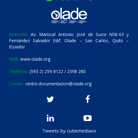
Dirección:
Av. Mariscal Antonio José de Sucre N58-63 y
Fernández Salvador Edif. Olade – San Carlos, Quito –
Ecuador.
Web:
www.olade.org
Teléfono:
(593 2) 259 8122 / 2598 280
Correo:
centro.documentacion@olade.org
Tweets by cubemediaco