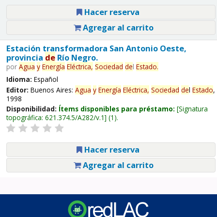
Hacer reserva
Agregar al carrito
Estación transformadora San Antonio Oeste,
provincia
de
Río Negro.
por
Agua
y
Energía
Eléctrica,
Sociedad
de
l
Estado
.
Idioma:
Español
Editor:
Buenos Aires:
Agua
y
Energía
Eléctrica,
Sociedad
de
l
Estado
,
1998
Disponibilidad:
Ítems disponibles para préstamo:
Signatura
topográfica:
621.374.5/A282/v.1
(1).
Hacer reserva
Agregar al carrito