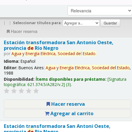
|
|
Seleccionar títulos para:
Hacer reserva
Estación transformadora San Antonio Oeste,
provincia
de
Río Negro
por
Agua
y
Energía
Eléctrica,
Sociedad
de
l
Estado
.
Idioma:
Español
Editor:
Buenos Aires:
Agua
y
Energía
Eléctrica,
Sociedad
de
l
Estado
,
1988
Disponibilidad:
Ítems disponibles para préstamo:
Signatura
topográfica:
621.374.5/A282/v.2
(3).
Hacer reserva
Agregar al carrito
Estación transformadora San Antoni Oeste,
provincia
de
Río Negro