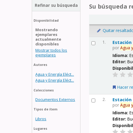
Refinar su búsqueda
Su búsqueda re
Disponibilidad
Mostrando
Quitar resaltad
ejemplares
actualmente
1.
Estación
disponibles
por
Agua
Mostrar todos los
ejemplares
Idioma:
E
Editor:
Bu
Autores
Disponibi
Agua y Energía Eléct...
Agua y Energía Eléct...
Hacer r
Colecciones
2.
Estación
Documentos Externos
por
Agua
Tipos de ítem
Idioma:
E
Libros
Editor:
Bu
Disponibi
Lugares