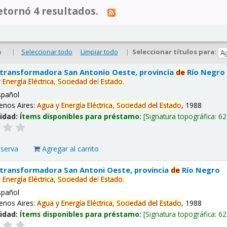
tornó 4 resultados.
|
Seleccionar todo
Limpiar todo
|
Seleccionar títulos para:
o
 transformadora San Antonio Oeste, provincia
de
Río Negro
y
Energía
Eléctrica,
Sociedad
de
l
Estado
.
spañol
enos Aires:
Agua
y
Energía
Eléctrica,
Sociedad
de
l
Estado
, 1988
lidad:
Ítems disponibles para préstamo:
Signatura topográfica:
62
eserva
Agregar al carrito
 transformadora San Antoni Oeste, provincia
de
Río Negro
y
Energía
Eléctrica,
Sociedad
de
l
Estado
.
spañol
enos Aires:
Agua
y
Energía
Eléctrica,
Sociedad
de
l
Estado
, 1988
lidad:
Ítems disponibles para préstamo:
Signatura topográfica:
62