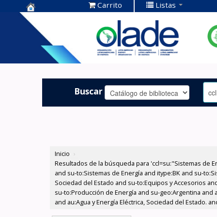
Carrito
Listas
Centro de
Documentación
OLADE -
Buscar
Inicio
›
Resultados de la búsqueda para 'ccl=su:"Sistemas de E
and su-to:Sistemas de Energía and itype:BK and su-to:Si
Sociedad del Estado and su-to:Equipos y Accesorios and 
su-to:Producción de Energía and su-geo:Argentina and au
and au:Agua y Energía Eléctrica, Sociedad del Estado. a