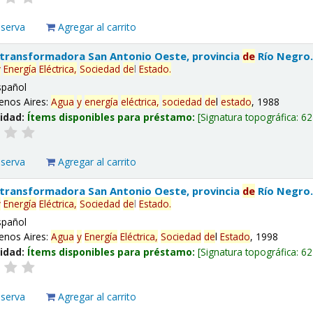
eserva
Agregar al carrito
 transformadora San Antonio Oeste, provincia
de
Río Negro
y
Energía
Eléctrica,
Sociedad
de
l
Estado
.
spañol
enos Aires:
Agua
y
energía
eléctrica,
sociedad
de
l
estado
, 1988
lidad:
Ítems disponibles para préstamo:
Signatura topográfica:
62
eserva
Agregar al carrito
 transformadora San Antonio Oeste, provincia
de
Río Negro
y
Energía
Eléctrica,
Sociedad
de
l
Estado
.
spañol
enos Aires:
Agua
y
Energía
Eléctrica,
Sociedad
de
l
Estado
, 1998
lidad:
Ítems disponibles para préstamo:
Signatura topográfica:
62
eserva
Agregar al carrito