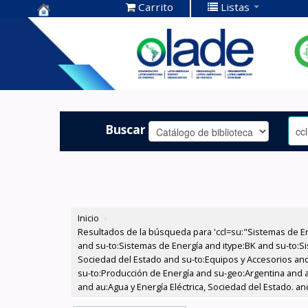
Carrito
Listas
Centro de
Documentación
OLADE -
Buscar
Inicio
›
Resultados de la búsqueda para 'ccl=su:"Sistemas de E
and su-to:Sistemas de Energía and itype:BK and su-to:Si
Sociedad del Estado and su-to:Equipos y Accesorios and 
su-to:Producción de Energía and su-geo:Argentina and au
and au:Agua y Energía Eléctrica, Sociedad del Estado. an