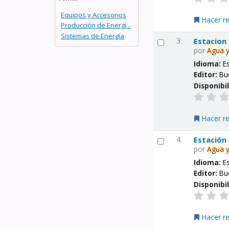
Equipos y Accesorios
Hacer r
Producción de Energí...
Sistemas de Energía
3.
Estacion
por
Agua
Idioma:
E
Editor:
Bu
Disponibi
Hacer r
4.
Estación
por
Agua
Idioma:
E
Editor:
Bu
Disponibi
Hacer r