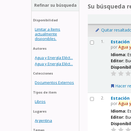
Refinar su búsqueda
Su búsqueda re
Disponibilidad
Limitar a ítems
Quitar resaltad
actualmente
disponibles.
1.
Estación
por
Agua
Autores
Idioma:
E
Agua y Energía Eléct...
Editor:
Bu
Agua y Energía Eléct...
Disponibi
Colecciones
Documentos Externos
Hacer r
Tipos de ítem
2.
Estación
Libros
por
Agua
Idioma:
E
Lugares
Editor:
Bu
Argentina
Disponibi
Temas