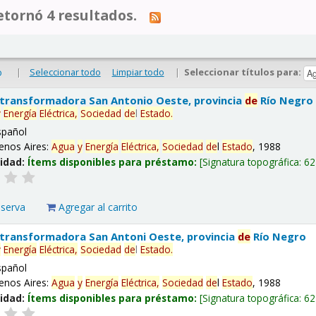
tornó 4 resultados.
|
Seleccionar todo
Limpiar todo
|
Seleccionar títulos para:
o
 transformadora San Antonio Oeste, provincia
de
Río Negro
y
Energía
Eléctrica,
Sociedad
de
l
Estado
.
spañol
enos Aires:
Agua
y
Energía
Eléctrica,
Sociedad
de
l
Estado
, 1988
lidad:
Ítems disponibles para préstamo:
Signatura topográfica:
62
eserva
Agregar al carrito
 transformadora San Antoni Oeste, provincia
de
Río Negro
y
Energía
Eléctrica,
Sociedad
de
l
Estado
.
spañol
enos Aires:
Agua
y
Energía
Eléctrica,
Sociedad
de
l
Estado
, 1988
lidad:
Ítems disponibles para préstamo:
Signatura topográfica:
62