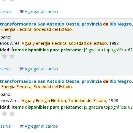
eserva
Agregar al carrito
 transformadora San Antonio Oeste, provincia
de
Río Negro
y
Energía
Eléctrica,
Sociedad
de
l
Estado
.
spañol
enos Aires:
Agua
y
energía
eléctrica,
sociedad
de
l
estado
, 1988
lidad:
Ítems disponibles para préstamo:
Signatura topográfica:
62
eserva
Agregar al carrito
 transformadora San Antonio Oeste, provincia
de
Río Negro
y
Energía
Eléctrica,
Sociedad
de
l
Estado
.
spañol
enos Aires:
Agua
y
Energía
Eléctrica,
Sociedad
de
l
Estado
, 1998
lidad:
Ítems disponibles para préstamo:
Signatura topográfica:
62
eserva
Agregar al carrito