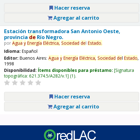
Hacer reserva
Agregar al carrito
Estación transformadora San Antonio Oeste,
provincia
de
Río Negro.
por
Agua
y
Energía
Eléctrica,
Sociedad
de
l
Estado
.
Idioma:
Español
Editor:
Buenos Aires:
Agua
y
Energía
Eléctrica,
Sociedad
de
l
Estado
,
1998
Disponibilidad:
Ítems disponibles para préstamo:
Signatura
topográfica:
621.374.5/A282/v.1
(1).
Hacer reserva
Agregar al carrito