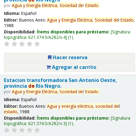
por
Agua
y
Energía
Eléctrica,
Sociedad
de
l
Estado
.
Idioma:
Español
Editor:
Buenos Aires:
Agua
y
Energía
Eléctrica,
Sociedad
de
l
Estado
,
1988
Disponibilidad:
Ítems disponibles para préstamo:
Signatura
topográfica:
621.374.5/A282/v.4
(1).
Hacer reserva
Agregar al carrito
Estacion transformadora San Antonio Oeste,
provincia
de
Río Negro.
por
Agua
y
Energía
Eléctrica,
Sociedad
de
l
Estado
.
Idioma:
Español
Editor:
Buenos Aires:
Agua
y
energía
eléctrica,
sociedad
de
l
estado
, 1988
Disponibilidad:
Ítems disponibles para préstamo:
Signatura
topográfica:
621.374.5/A282/v.3
(1).