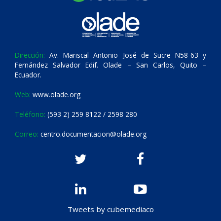
Dirección:
Av. Mariscal Antonio José de Sucre N58-63 y
Fernández Salvador Edif. Olade – San Carlos, Quito –
Ecuador.
Web:
www.olade.org
Teléfono:
(593 2) 259 8122 / 2598 280
Correo:
centro.documentacion@olade.org
Tweets by cubemediaco