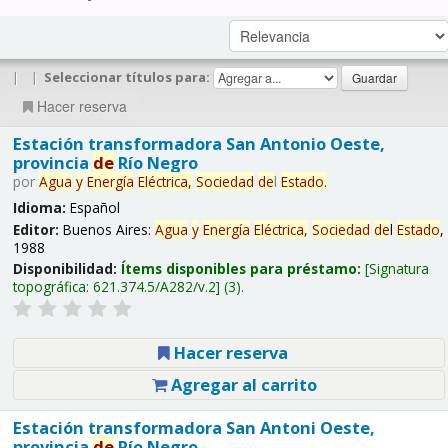
|
|
Seleccionar títulos para:
Hacer reserva
Estación transformadora San Antonio Oeste,
provincia
de
Río Negro
por
Agua
y
Energía
Eléctrica,
Sociedad
de
l
Estado
.
Idioma:
Español
Editor:
Buenos Aires:
Agua
y
Energía
Eléctrica,
Sociedad
de
l
Estado
,
1988
Disponibilidad:
Ítems disponibles para préstamo:
Signatura
topográfica:
621.374.5/A282/v.2
(3).
Hacer reserva
Agregar al carrito
Estación transformadora San Antoni Oeste,
provincia
de
Río Negro