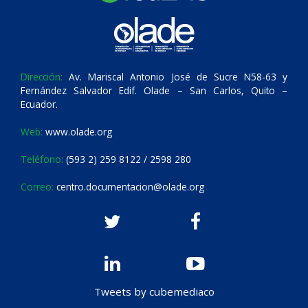
Dirección:
Av. Mariscal Antonio José de Sucre N58-63 y
Fernández Salvador Edif. Olade – San Carlos, Quito –
Ecuador.
Web:
www.olade.org
Teléfono:
(593 2) 259 8122 / 2598 280
Correo:
centro.documentacion@olade.org
Tweets by cubemediaco