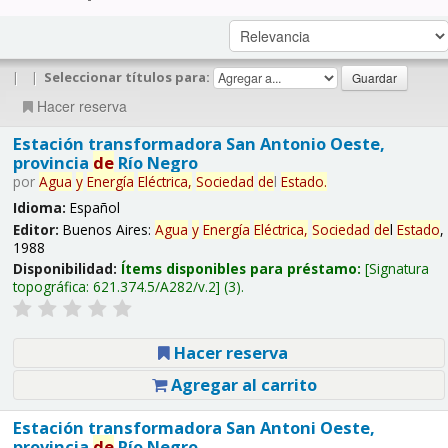
|
|
Seleccionar títulos para:
Hacer reserva
Estación transformadora San Antonio Oeste,
provincia
de
Río Negro
por
Agua
y
Energía
Eléctrica,
Sociedad
de
l
Estado
.
Idioma:
Español
Editor:
Buenos Aires:
Agua
y
Energía
Eléctrica,
Sociedad
de
l
Estado
,
1988
Disponibilidad:
Ítems disponibles para préstamo:
Signatura
topográfica:
621.374.5/A282/v.2
(3).
Hacer reserva
Agregar al carrito
Estación transformadora San Antoni Oeste,
provincia
de
Río Negro