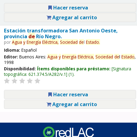
Hacer reserva
Agregar al carrito
Estación transformadora San Antonio Oeste,
provincia
de
Río Negro.
por
Agua
y
Energía
Eléctrica,
Sociedad
de
l
Estado
.
Idioma:
Español
Editor:
Buenos Aires:
Agua
y
Energía
Eléctrica,
Sociedad
de
l
Estado
,
1998
Disponibilidad:
Ítems disponibles para préstamo:
Signatura
topográfica:
621.374.5/A282/v.1
(1).
Hacer reserva
Agregar al carrito