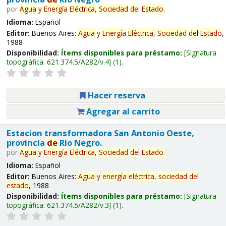
por
Agua
y
Energía
Eléctrica,
Sociedad
de
l
Estado
.
Idioma:
Español
Editor:
Buenos Aires:
Agua
y
Energía
Eléctrica,
Sociedad
de
l
Estado
,
1988
Disponibilidad:
Ítems disponibles para préstamo:
Signatura
topográfica:
621.374.5/A282/v.4
(1).
Hacer reserva
Agregar al carrito
Estacion transformadora San Antonio Oeste,
provincia
de
Río Negro.
por
Agua
y
Energía
Eléctrica,
Sociedad
de
l
Estado
.
Idioma:
Español
Editor:
Buenos Aires:
Agua
y
energía
eléctrica,
sociedad
de
l
estado
, 1988
Disponibilidad:
Ítems disponibles para préstamo:
Signatura
topográfica:
621.374.5/A282/v.3
(1).