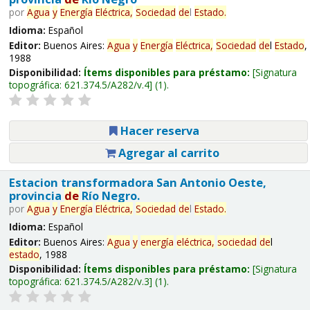
por
Agua
y
Energía
Eléctrica,
Sociedad
de
l
Estado
.
Idioma:
Español
Editor:
Buenos Aires:
Agua
y
Energía
Eléctrica,
Sociedad
de
l
Estado
,
1988
Disponibilidad:
Ítems disponibles para préstamo:
Signatura
topográfica:
621.374.5/A282/v.4
(1).
Hacer reserva
Agregar al carrito
Estacion transformadora San Antonio Oeste,
provincia
de
Río Negro.
por
Agua
y
Energía
Eléctrica,
Sociedad
de
l
Estado
.
Idioma:
Español
Editor:
Buenos Aires:
Agua
y
energía
eléctrica,
sociedad
de
l
estado
, 1988
Disponibilidad:
Ítems disponibles para préstamo:
Signatura
topográfica:
621.374.5/A282/v.3
(1).