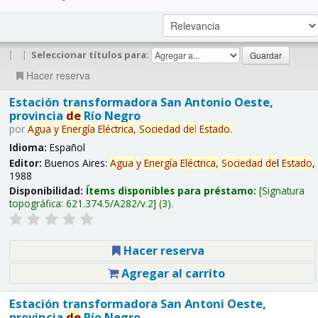
|
|
Seleccionar títulos para:
Hacer reserva
Estación transformadora San Antonio Oeste,
provincia
de
Río Negro
por
Agua
y
Energía
Eléctrica,
Sociedad
de
l
Estado
.
Idioma:
Español
Editor:
Buenos Aires:
Agua
y
Energía
Eléctrica,
Sociedad
de
l
Estado
,
1988
Disponibilidad:
Ítems disponibles para préstamo:
Signatura
topográfica:
621.374.5/A282/v.2
(3).
Hacer reserva
Agregar al carrito
Estación transformadora San Antoni Oeste,
provincia
de
Río Negro