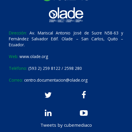
Dirección:
Av. Mariscal Antonio José de Sucre N58-63 y
Fernández Salvador Edif. Olade – San Carlos, Quito –
Ecuador.
Web:
www.olade.org
Teléfono:
(593 2) 259 8122 / 2598 280
Correo:
centro.documentacion@olade.org
Tweets by cubemediaco