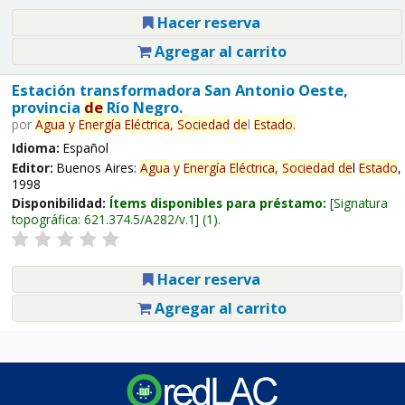
Hacer reserva
Agregar al carrito
Estación transformadora San Antonio Oeste,
provincia
de
Río Negro.
por
Agua
y
Energía
Eléctrica,
Sociedad
de
l
Estado
.
Idioma:
Español
Editor:
Buenos Aires:
Agua
y
Energía
Eléctrica,
Sociedad
de
l
Estado
,
1998
Disponibilidad:
Ítems disponibles para préstamo:
Signatura
topográfica:
621.374.5/A282/v.1
(1).
Hacer reserva
Agregar al carrito