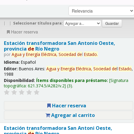
|
|
Seleccionar títulos para:
Hacer reserva
Estación transformadora San Antonio Oeste,
provincia
de
Río Negro
por
Agua
y
Energía
Eléctrica,
Sociedad
de
l
Estado
.
Idioma:
Español
Editor:
Buenos Aires:
Agua
y
Energía
Eléctrica,
Sociedad
de
l
Estado
,
1988
Disponibilidad:
Ítems disponibles para préstamo:
Signatura
topográfica:
621.374.5/A282/v.2
(3).
Hacer reserva
Agregar al carrito
Estación transformadora San Antoni Oeste,
provincia
de
Río Negro