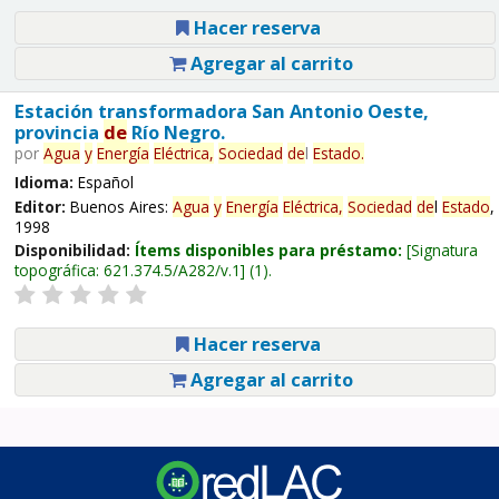
Hacer reserva
Agregar al carrito
Estación transformadora San Antonio Oeste,
provincia
de
Río Negro.
por
Agua
y
Energía
Eléctrica,
Sociedad
de
l
Estado
.
Idioma:
Español
Editor:
Buenos Aires:
Agua
y
Energía
Eléctrica,
Sociedad
de
l
Estado
,
1998
Disponibilidad:
Ítems disponibles para préstamo:
Signatura
topográfica:
621.374.5/A282/v.1
(1).
Hacer reserva
Agregar al carrito