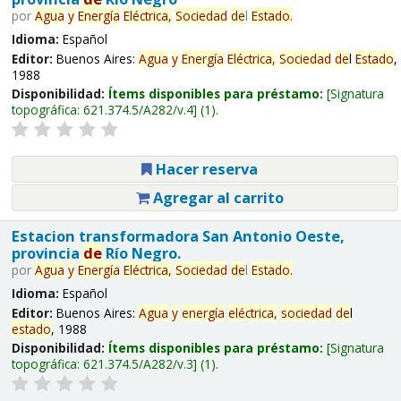
por
Agua
y
Energía
Eléctrica,
Sociedad
de
l
Estado
.
Idioma:
Español
Editor:
Buenos Aires:
Agua
y
Energía
Eléctrica,
Sociedad
de
l
Estado
,
1988
Disponibilidad:
Ítems disponibles para préstamo:
Signatura
topográfica:
621.374.5/A282/v.4
(1).
Hacer reserva
Agregar al carrito
Estacion transformadora San Antonio Oeste,
provincia
de
Río Negro.
por
Agua
y
Energía
Eléctrica,
Sociedad
de
l
Estado
.
Idioma:
Español
Editor:
Buenos Aires:
Agua
y
energía
eléctrica,
sociedad
de
l
estado
, 1988
Disponibilidad:
Ítems disponibles para préstamo:
Signatura
topográfica:
621.374.5/A282/v.3
(1).