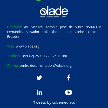
Dirección:
Av. Mariscal Antonio José de Sucre N58-63 y
Fernández Salvador Edif. Olade – San Carlos, Quito –
Ecuador.
Web:
www.olade.org
Teléfono:
(593 2) 259 8122 / 2598 280
Correo:
centro.documentacion@olade.org
Tweets by cubemediaco