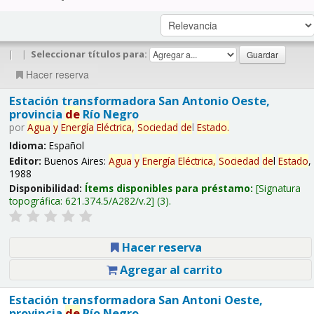
|
|
Seleccionar títulos para:
Hacer reserva
Estación transformadora San Antonio Oeste,
provincia
de
Río Negro
por
Agua
y
Energía
Eléctrica,
Sociedad
de
l
Estado
.
Idioma:
Español
Editor:
Buenos Aires:
Agua
y
Energía
Eléctrica,
Sociedad
de
l
Estado
,
1988
Disponibilidad:
Ítems disponibles para préstamo:
Signatura
topográfica:
621.374.5/A282/v.2
(3).
Hacer reserva
Agregar al carrito
Estación transformadora San Antoni Oeste,
provincia
de
Río Negro