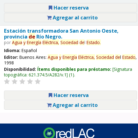
Hacer reserva
Agregar al carrito
Estación transformadora San Antonio Oeste,
provincia
de
Río Negro.
por
Agua
y
Energía
Eléctrica,
Sociedad
de
l
Estado
.
Idioma:
Español
Editor:
Buenos Aires:
Agua
y
Energía
Eléctrica,
Sociedad
de
l
Estado
,
1998
Disponibilidad:
Ítems disponibles para préstamo:
Signatura
topográfica:
621.374.5/A282/v.1
(1).
Hacer reserva
Agregar al carrito