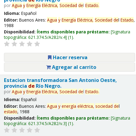
por
Agua
y
Energía
Eléctrica,
Sociedad
de
l
Estado
.
Idioma:
Español
Editor:
Buenos Aires:
Agua
y
Energía
Eléctrica,
Sociedad
de
l
Estado
,
1988
Disponibilidad:
Ítems disponibles para préstamo:
Signatura
topográfica:
621.374.5/A282/v.4
(1).
Hacer reserva
Agregar al carrito
Estacion transformadora San Antonio Oeste,
provincia
de
Río Negro.
por
Agua
y
Energía
Eléctrica,
Sociedad
de
l
Estado
.
Idioma:
Español
Editor:
Buenos Aires:
Agua
y
energía
eléctrica,
sociedad
de
l
estado
, 1988
Disponibilidad:
Ítems disponibles para préstamo:
Signatura
topográfica:
621.374.5/A282/v.3
(1).