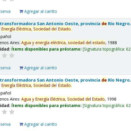
eserva
Agregar al carrito
 transformadora San Antonio Oeste, provincia
de
Río Negro
y
Energía
Eléctrica,
Sociedad
de
l
Estado
.
spañol
enos Aires:
Agua
y
energía
eléctrica,
sociedad
de
l
estado
, 1988
lidad:
Ítems disponibles para préstamo:
Signatura topográfica:
62
eserva
Agregar al carrito
 transformadora San Antonio Oeste, provincia
de
Río Negro
y
Energía
Eléctrica,
Sociedad
de
l
Estado
.
spañol
enos Aires:
Agua
y
Energía
Eléctrica,
Sociedad
de
l
Estado
, 1998
lidad:
Ítems disponibles para préstamo:
Signatura topográfica:
62
eserva
Agregar al carrito