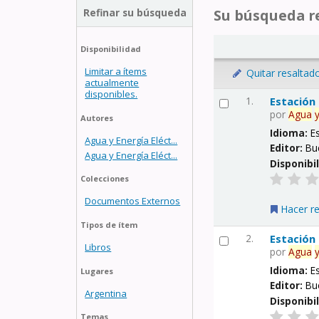
Refinar su búsqueda
Su búsqueda re
Disponibilidad
Limitar a ítems
Quitar resaltad
actualmente
disponibles.
1.
Estación
por
Agua
Autores
Idioma:
E
Agua y Energía Eléct...
Editor:
Bu
Agua y Energía Eléct...
Disponibi
Colecciones
Documentos Externos
Hacer r
Tipos de ítem
2.
Estación
Libros
por
Agua
Idioma:
E
Lugares
Editor:
Bu
Argentina
Disponibi
Temas