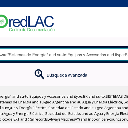
Búsqueda avanzada
nergía" and su-to:Equipos y Accesorios and itype:BK and su-to:SISTEMAS D
stemas de Energía and su-geo:Argentina and au:Agua y Energía Eléctrica, Soc
au:Agua y Energía Eléctrica, Sociedad del Estado and su-geo:Argentina and 
:Agua y Energía Eléctrica, Sociedad del Estado. and au:Agua y Energía Eléc
d ccode:EXT and ( (allrecords,AlwaysMatches='') and (not-onloan-count,st-num