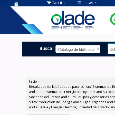
Carrito
Listas
Centro de
Documentación
OLADE -
Buscar
Inicio
›
Resultados de la búsqueda para 'ccl=su:"Sistemas de E
and su-to:Sistemas de Energía and itype:BK and su-to:Si
Sociedad del Estado and su-to:Equipos y Accesorios and 
su-to:Producción de Energía and su-geo:Argentina and au
and au:Agua y Energía Eléctrica, Sociedad del Estado. an