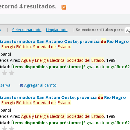
tornó 4 resultados.
|
Seleccionar todo
Limpiar todo
|
Seleccionar títulos para:
o
 transformadora San Antonio Oeste, provincia
de
Río Negro
y
Energía
Eléctrica,
Sociedad
de
l
Estado
.
spañol
enos Aires:
Agua
y
Energía
Eléctrica,
Sociedad
de
l
Estado
, 1988
lidad:
Ítems disponibles para préstamo:
Signatura topográfica:
62
eserva
Agregar al carrito
 transformadora San Antoni Oeste, provincia
de
Río Negro
y
Energía
Eléctrica,
Sociedad
de
l
Estado
.
spañol
enos Aires:
Agua
y
Energía
Eléctrica,
Sociedad
de
l
Estado
, 1988
lidad:
Ítems disponibles para préstamo:
Signatura topográfica:
62