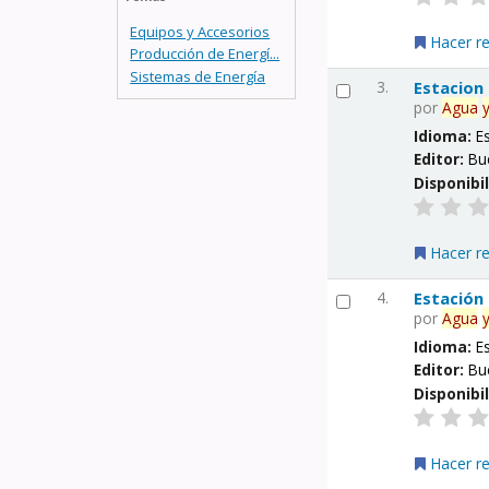
Equipos y Accesorios
Hacer r
Producción de Energí...
Sistemas de Energía
3.
Estacion
por
Agua
Idioma:
E
Editor:
Bu
Disponibi
Hacer r
4.
Estación
por
Agua
Idioma:
E
Editor:
Bu
Disponibi
Hacer r