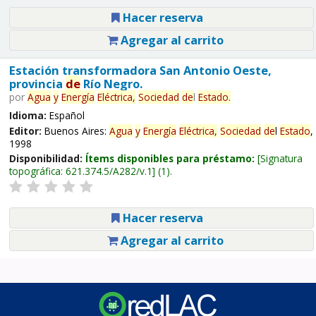
Hacer reserva
Agregar al carrito
Estación transformadora San Antonio Oeste,
provincia
de
Río Negro.
por
Agua
y
Energía
Eléctrica,
Sociedad
de
l
Estado
.
Idioma:
Español
Editor:
Buenos Aires:
Agua
y
Energía
Eléctrica,
Sociedad
de
l
Estado
,
1998
Disponibilidad:
Ítems disponibles para préstamo:
Signatura
topográfica:
621.374.5/A282/v.1
(1).
Hacer reserva
Agregar al carrito