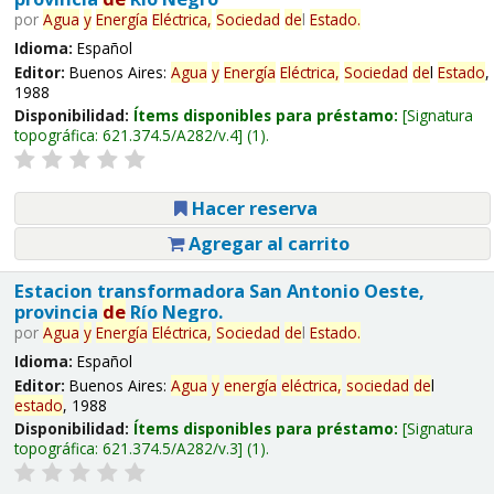
por
Agua
y
Energía
Eléctrica,
Sociedad
de
l
Estado
.
Idioma:
Español
Editor:
Buenos Aires:
Agua
y
Energía
Eléctrica,
Sociedad
de
l
Estado
,
1988
Disponibilidad:
Ítems disponibles para préstamo:
Signatura
topográfica:
621.374.5/A282/v.4
(1).
Hacer reserva
Agregar al carrito
Estacion transformadora San Antonio Oeste,
provincia
de
Río Negro.
por
Agua
y
Energía
Eléctrica,
Sociedad
de
l
Estado
.
Idioma:
Español
Editor:
Buenos Aires:
Agua
y
energía
eléctrica,
sociedad
de
l
estado
, 1988
Disponibilidad:
Ítems disponibles para préstamo:
Signatura
topográfica:
621.374.5/A282/v.3
(1).