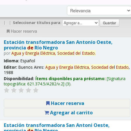
|
|
Seleccionar títulos para:
Hacer reserva
Estación transformadora San Antonio Oeste,
provincia
de
Río Negro
por
Agua
y
Energía
Eléctrica,
Sociedad
de
l
Estado
.
Idioma:
Español
Editor:
Buenos Aires:
Agua
y
Energía
Eléctrica,
Sociedad
de
l
Estado
,
1988
Disponibilidad:
Ítems disponibles para préstamo:
Signatura
topográfica:
621.374.5/A282/v.2
(3).
Hacer reserva
Agregar al carrito
Estación transformadora San Antoni Oeste,
provincia
de
Río Negro