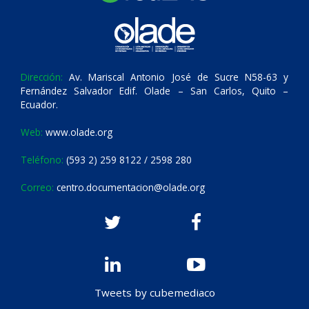
Dirección:
Av. Mariscal Antonio José de Sucre N58-63 y
Fernández Salvador Edif. Olade – San Carlos, Quito –
Ecuador.
Web:
www.olade.org
Teléfono:
(593 2) 259 8122 / 2598 280
Correo:
centro.documentacion@olade.org
Tweets by cubemediaco