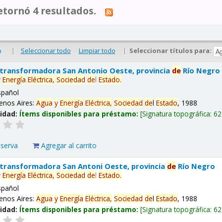
tornó 4 resultados.
|
Seleccionar todo
Limpiar todo
|
Seleccionar títulos para:
o
 transformadora San Antonio Oeste, provincia
de
Río Negro
y
Energía
Eléctrica,
Sociedad
de
l
Estado
.
spañol
enos Aires:
Agua
y
Energía
Eléctrica,
Sociedad
de
l
Estado
, 1988
lidad:
Ítems disponibles para préstamo:
Signatura topográfica:
62
eserva
Agregar al carrito
 transformadora San Antoni Oeste, provincia
de
Río Negro
y
Energía
Eléctrica,
Sociedad
de
l
Estado
.
spañol
enos Aires:
Agua
y
Energía
Eléctrica,
Sociedad
de
l
Estado
, 1988
lidad:
Ítems disponibles para préstamo:
Signatura topográfica:
62