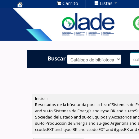
Carrito
Listas
Centro de
Documentación
OLADE -
Buscar
Inicio
›
Resultados de la búsqueda para 'ccl=su:"Sistemas de E
and su-to:Sistemas de Energía and itype:BK and su-to:Si
Sociedad del Estado and su-to:Equipos y Accesorios and 
su-to:Producción de Energía and su-geo:Argentina and au
ccode:EXT and itype:BK and ccode:EXT and itype:BK and 