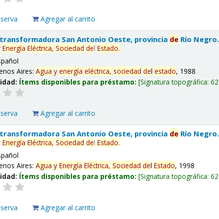
eserva
Agregar al carrito
 transformadora San Antonio Oeste, provincia
de
Río Negro
y
Energía
Eléctrica,
Sociedad
de
l
Estado
.
spañol
enos Aires:
Agua
y
energía
eléctrica,
sociedad
de
l
estado
, 1988
lidad:
Ítems disponibles para préstamo:
Signatura topográfica:
62
eserva
Agregar al carrito
 transformadora San Antonio Oeste, provincia
de
Río Negro
y
Energía
Eléctrica,
Sociedad
de
l
Estado
.
spañol
enos Aires:
Agua
y
Energía
Eléctrica,
Sociedad
de
l
Estado
, 1998
lidad:
Ítems disponibles para préstamo:
Signatura topográfica:
62
eserva
Agregar al carrito