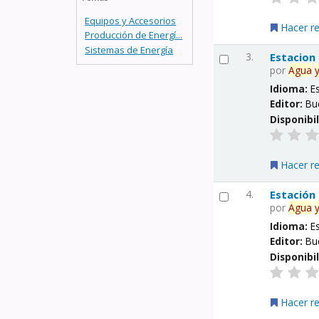
Equipos y Accesorios
Hacer r
Producción de Energí...
Sistemas de Energía
3.
Estacion
por
Agua
Idioma:
E
Editor:
Bu
Disponibi
Hacer r
4.
Estación
por
Agua
Idioma:
E
Editor:
Bu
Disponibi
Hacer r