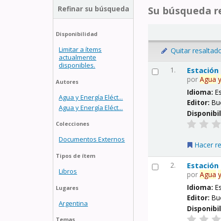
Refinar su búsqueda
Su búsqueda re
Disponibilidad
Limitar a ítems
Quitar resaltad
actualmente
disponibles.
1.
Estación
por
Agua
Autores
Idioma:
E
Agua y Energía Eléct...
Editor:
Bu
Agua y Energía Eléct...
Disponibi
Colecciones
Documentos Externos
Hacer r
Tipos de ítem
2.
Estación
Libros
por
Agua
Idioma:
E
Lugares
Editor:
Bu
Argentina
Disponibi
Temas