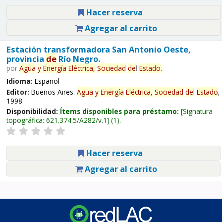
Hacer reserva
Agregar al carrito
Estación transformadora San Antonio Oeste,
provincia
de
Río Negro.
por
Agua
y
Energía
Eléctrica,
Sociedad
de
l
Estado
.
Idioma:
Español
Editor:
Buenos Aires:
Agua
y
Energía
Eléctrica,
Sociedad
de
l
Estado
,
1998
Disponibilidad:
Ítems disponibles para préstamo:
Signatura
topográfica:
621.374.5/A282/v.1
(1).
Hacer reserva
Agregar al carrito