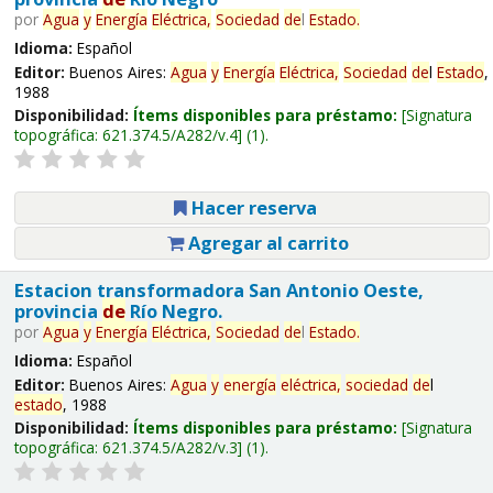
por
Agua
y
Energía
Eléctrica,
Sociedad
de
l
Estado
.
Idioma:
Español
Editor:
Buenos Aires:
Agua
y
Energía
Eléctrica,
Sociedad
de
l
Estado
,
1988
Disponibilidad:
Ítems disponibles para préstamo:
Signatura
topográfica:
621.374.5/A282/v.4
(1).
Hacer reserva
Agregar al carrito
Estacion transformadora San Antonio Oeste,
provincia
de
Río Negro.
por
Agua
y
Energía
Eléctrica,
Sociedad
de
l
Estado
.
Idioma:
Español
Editor:
Buenos Aires:
Agua
y
energía
eléctrica,
sociedad
de
l
estado
, 1988
Disponibilidad:
Ítems disponibles para préstamo:
Signatura
topográfica:
621.374.5/A282/v.3
(1).