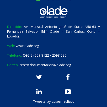
Dirección:
Av. Mariscal Antonio José de Sucre N58-63 y
Fernández Salvador Edif. Olade – San Carlos, Quito –
Ecuador.
Web:
www.olade.org
Teléfono:
(593 2) 259 8122 / 2598 280
Correo:
centro.documentacion@olade.org
Tweets by cubemediaco