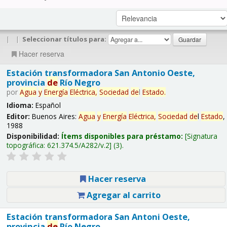
|
|
Seleccionar títulos para:
Hacer reserva
Estación transformadora San Antonio Oeste,
provincia
de
Río Negro
por
Agua
y
Energía
Eléctrica,
Sociedad
de
l
Estado
.
Idioma:
Español
Editor:
Buenos Aires:
Agua
y
Energía
Eléctrica,
Sociedad
de
l
Estado
,
1988
Disponibilidad:
Ítems disponibles para préstamo:
Signatura
topográfica:
621.374.5/A282/v.2
(3).
Hacer reserva
Agregar al carrito
Estación transformadora San Antoni Oeste,
provincia
de
Río Negro