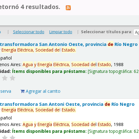
tornó 4 resultados.
|
Seleccionar todo
Limpiar todo
|
Seleccionar títulos para:
o
 transformadora San Antonio Oeste, provincia
de
Río Negro
y
Energía
Eléctrica,
Sociedad
de
l
Estado
.
spañol
enos Aires:
Agua
y
Energía
Eléctrica,
Sociedad
de
l
Estado
, 1988
lidad:
Ítems disponibles para préstamo:
Signatura topográfica:
62
eserva
Agregar al carrito
 transformadora San Antoni Oeste, provincia
de
Río Negro
y
Energía
Eléctrica,
Sociedad
de
l
Estado
.
spañol
enos Aires:
Agua
y
Energía
Eléctrica,
Sociedad
de
l
Estado
, 1988
lidad:
Ítems disponibles para préstamo:
Signatura topográfica:
62