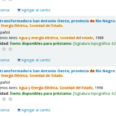
eserva
Agregar al carrito
 transformadora San Antonio Oeste, provincia
de
Río Negro
y
Energía
Eléctrica,
Sociedad
de
l
Estado
.
spañol
enos Aires:
Agua
y
energía
eléctrica,
sociedad
de
l
estado
, 1988
lidad:
Ítems disponibles para préstamo:
Signatura topográfica:
62
eserva
Agregar al carrito
 transformadora San Antonio Oeste, provincia
de
Río Negro
y
Energía
Eléctrica,
Sociedad
de
l
Estado
.
spañol
enos Aires:
Agua
y
Energía
Eléctrica,
Sociedad
de
l
Estado
, 1998
lidad:
Ítems disponibles para préstamo:
Signatura topográfica:
62
eserva
Agregar al carrito