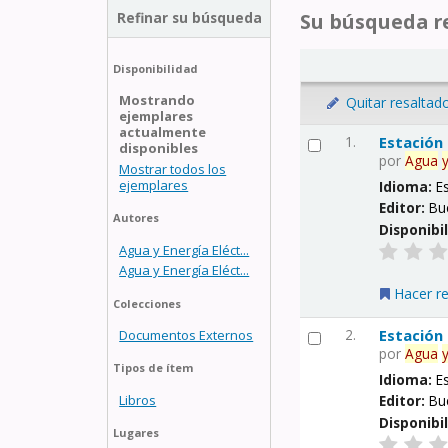
Refinar su búsqueda
Su búsqueda re
Disponibilidad
Mostrando
Quitar resaltad
ejemplares
actualmente
1.
Estación
disponibles
por
Agua
Mostrar todos los
ejemplares
Idioma:
E
Editor:
Bu
Autores
Disponibi
Agua y Energía Eléct...
Agua y Energía Eléct...
Hacer r
Colecciones
2.
Estación
Documentos Externos
por
Agua
Tipos de ítem
Idioma:
E
Libros
Editor:
Bu
Disponibi
Lugares