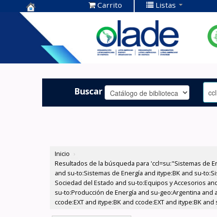
Carrito
Listas
Centro de
Documentación
OLADE -
Buscar
Inicio
›
Resultados de la búsqueda para 'ccl=su:"Sistemas de E
and su-to:Sistemas de Energía and itype:BK and su-to:Si
Sociedad del Estado and su-to:Equipos y Accesorios and 
su-to:Producción de Energía and su-geo:Argentina and au
ccode:EXT and itype:BK and ccode:EXT and itype:BK and 