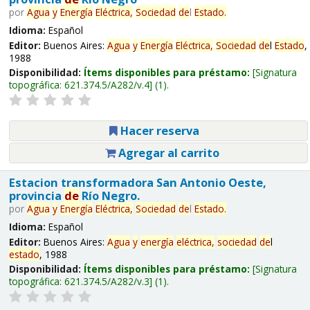
por
Agua
y
Energía
Eléctrica,
Sociedad
de
l
Estado
.
Idioma:
Español
Editor:
Buenos Aires:
Agua
y
Energía
Eléctrica,
Sociedad
de
l
Estado
,
1988
Disponibilidad:
Ítems disponibles para préstamo:
Signatura
topográfica:
621.374.5/A282/v.4
(1).
Hacer reserva
Agregar al carrito
Estacion transformadora San Antonio Oeste,
provincia
de
Río Negro.
por
Agua
y
Energía
Eléctrica,
Sociedad
de
l
Estado
.
Idioma:
Español
Editor:
Buenos Aires:
Agua
y
energía
eléctrica,
sociedad
de
l
estado
, 1988
Disponibilidad:
Ítems disponibles para préstamo:
Signatura
topográfica:
621.374.5/A282/v.3
(1).