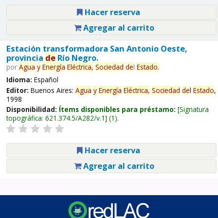
Hacer reserva
Agregar al carrito
Estación transformadora San Antonio Oeste,
provincia
de
Río Negro.
por
Agua
y
Energía
Eléctrica,
Sociedad
de
l
Estado
.
Idioma:
Español
Editor:
Buenos Aires:
Agua
y
Energía
Eléctrica,
Sociedad
de
l
Estado
,
1998
Disponibilidad:
Ítems disponibles para préstamo:
Signatura
topográfica:
621.374.5/A282/v.1
(1).
Hacer reserva
Agregar al carrito