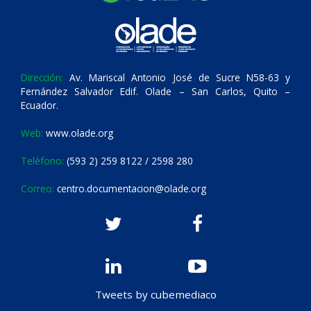
Dirección:
Av. Mariscal Antonio José de Sucre N58-63 y
Fernández Salvador Edif. Olade – San Carlos, Quito –
Ecuador.
Web:
www.olade.org
Teléfono:
(593 2) 259 8122 / 2598 280
Correo:
centro.documentacion@olade.org
Tweets by cubemediaco