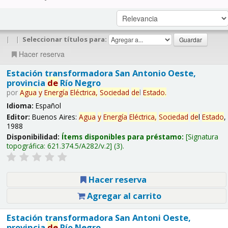
|
|
Seleccionar títulos para:
Hacer reserva
Estación transformadora San Antonio Oeste,
provincia
de
Río Negro
por
Agua
y
Energía
Eléctrica,
Sociedad
de
l
Estado
.
Idioma:
Español
Editor:
Buenos Aires:
Agua
y
Energía
Eléctrica,
Sociedad
de
l
Estado
,
1988
Disponibilidad:
Ítems disponibles para préstamo:
Signatura
topográfica:
621.374.5/A282/v.2
(3).
Hacer reserva
Agregar al carrito
Estación transformadora San Antoni Oeste,
provincia
de
Río Negro