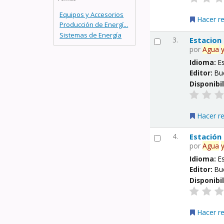
Equipos y Accesorios
Hacer r
Producción de Energí...
Sistemas de Energía
3.
Estacion
por
Agua
Idioma:
E
Editor:
Bu
Disponibi
Hacer r
4.
Estación
por
Agua
Idioma:
E
Editor:
Bu
Disponibi
Hacer r