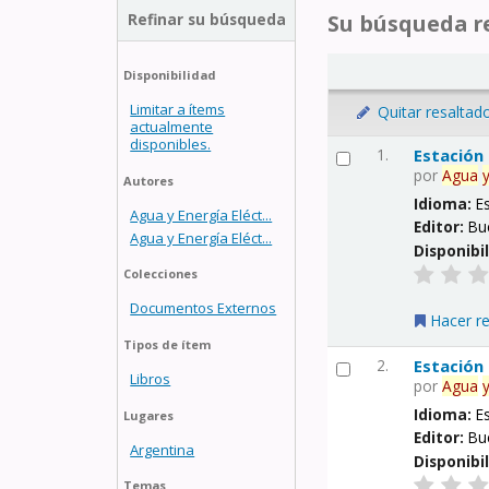
Refinar su búsqueda
Su búsqueda re
Disponibilidad
Limitar a ítems
Quitar resaltad
actualmente
disponibles.
1.
Estación
por
Agua
Autores
Idioma:
E
Agua y Energía Eléct...
Editor:
Bu
Agua y Energía Eléct...
Disponibi
Colecciones
Documentos Externos
Hacer r
Tipos de ítem
2.
Estación
Libros
por
Agua
Idioma:
E
Lugares
Editor:
Bu
Argentina
Disponibi
Temas