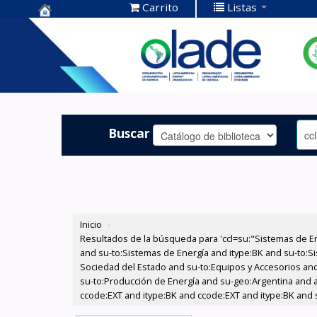
Carrito
Listas
Centro de
Documentación
OLADE -
Buscar
Inicio
›
Resultados de la búsqueda para 'ccl=su:"Sistemas de E
and su-to:Sistemas de Energía and itype:BK and su-to:Si
Sociedad del Estado and su-to:Equipos y Accesorios and 
su-to:Producción de Energía and su-geo:Argentina and au
ccode:EXT and itype:BK and ccode:EXT and itype:BK and 