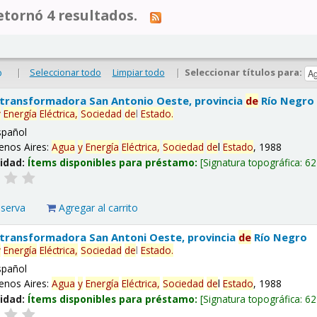
tornó 4 resultados.
|
Seleccionar todo
Limpiar todo
|
Seleccionar títulos para:
o
 transformadora San Antonio Oeste, provincia
de
Río Negro
y
Energía
Eléctrica,
Sociedad
de
l
Estado
.
spañol
enos Aires:
Agua
y
Energía
Eléctrica,
Sociedad
de
l
Estado
, 1988
lidad:
Ítems disponibles para préstamo:
Signatura topográfica:
62
eserva
Agregar al carrito
 transformadora San Antoni Oeste, provincia
de
Río Negro
y
Energía
Eléctrica,
Sociedad
de
l
Estado
.
spañol
enos Aires:
Agua
y
Energía
Eléctrica,
Sociedad
de
l
Estado
, 1988
lidad:
Ítems disponibles para préstamo:
Signatura topográfica:
62