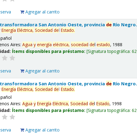
eserva
Agregar al carrito
 transformadora San Antonio Oeste, provincia
de
Río Negro
y
Energía
Eléctrica,
Sociedad
de
l
Estado
.
spañol
enos Aires:
Agua
y
energía
eléctrica,
sociedad
de
l
estado
, 1988
lidad:
Ítems disponibles para préstamo:
Signatura topográfica:
62
eserva
Agregar al carrito
 transformadora San Antonio Oeste, provincia
de
Río Negro
y
Energía
Eléctrica,
Sociedad
de
l
Estado
.
spañol
enos Aires:
Agua
y
Energía
Eléctrica,
Sociedad
de
l
Estado
, 1998
lidad:
Ítems disponibles para préstamo:
Signatura topográfica:
62
eserva
Agregar al carrito