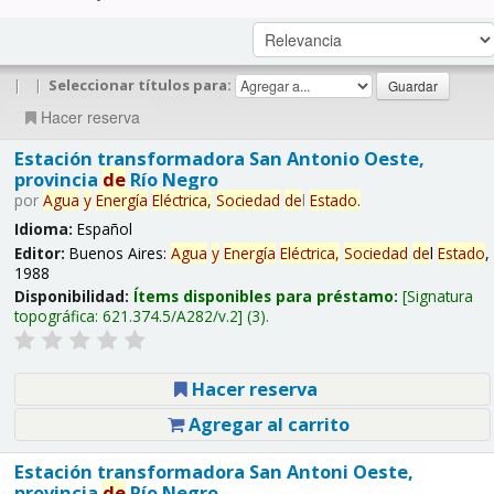
|
|
Seleccionar títulos para:
Hacer reserva
Estación transformadora San Antonio Oeste,
provincia
de
Río Negro
por
Agua
y
Energía
Eléctrica,
Sociedad
de
l
Estado
.
Idioma:
Español
Editor:
Buenos Aires:
Agua
y
Energía
Eléctrica,
Sociedad
de
l
Estado
,
1988
Disponibilidad:
Ítems disponibles para préstamo:
Signatura
topográfica:
621.374.5/A282/v.2
(3).
Hacer reserva
Agregar al carrito
Estación transformadora San Antoni Oeste,
provincia
de
Río Negro