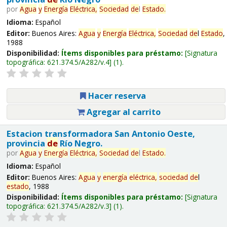
por
Agua
y
Energía
Eléctrica,
Sociedad
de
l
Estado
.
Idioma:
Español
Editor:
Buenos Aires:
Agua
y
Energía
Eléctrica,
Sociedad
de
l
Estado
,
1988
Disponibilidad:
Ítems disponibles para préstamo:
Signatura
topográfica:
621.374.5/A282/v.4
(1).
Hacer reserva
Agregar al carrito
Estacion transformadora San Antonio Oeste,
provincia
de
Río Negro.
por
Agua
y
Energía
Eléctrica,
Sociedad
de
l
Estado
.
Idioma:
Español
Editor:
Buenos Aires:
Agua
y
energía
eléctrica,
sociedad
de
l
estado
, 1988
Disponibilidad:
Ítems disponibles para préstamo:
Signatura
topográfica:
621.374.5/A282/v.3
(1).