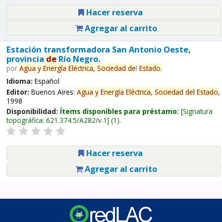
Hacer reserva
Agregar al carrito
Estación transformadora San Antonio Oeste,
provincia
de
Río Negro.
por
Agua
y
Energía
Eléctrica,
Sociedad
de
l
Estado
.
Idioma:
Español
Editor:
Buenos Aires:
Agua
y
Energía
Eléctrica,
Sociedad
de
l
Estado
,
1998
Disponibilidad:
Ítems disponibles para préstamo:
Signatura
topográfica:
621.374.5/A282/v.1
(1).
Hacer reserva
Agregar al carrito