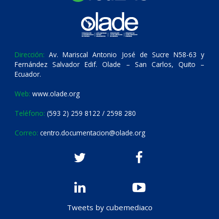
Dirección:
Av. Mariscal Antonio José de Sucre N58-63 y
Fernández Salvador Edif. Olade – San Carlos, Quito –
Ecuador.
Web:
www.olade.org
Teléfono:
(593 2) 259 8122 / 2598 280
Correo:
centro.documentacion@olade.org
Tweets by cubemediaco