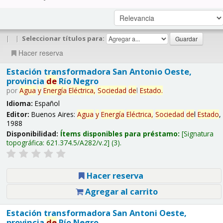
|
|
Seleccionar títulos para:
Hacer reserva
Estación transformadora San Antonio Oeste,
provincia
de
Río Negro
por
Agua
y
Energía
Eléctrica,
Sociedad
de
l
Estado
.
Idioma:
Español
Editor:
Buenos Aires:
Agua
y
Energía
Eléctrica,
Sociedad
de
l
Estado
,
1988
Disponibilidad:
Ítems disponibles para préstamo:
Signatura
topográfica:
621.374.5/A282/v.2
(3).
Hacer reserva
Agregar al carrito
Estación transformadora San Antoni Oeste,
provincia
de
Río Negro