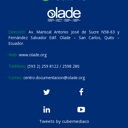
Dirección:
Av. Mariscal Antonio José de Sucre N58-63 y
Fernández Salvador Edif. Olade – San Carlos, Quito –
Ecuador.
Web:
www.olade.org
Teléfono:
(593 2) 259 8122 / 2598 280
Correo:
centro.documentacion@olade.org
Tweets by cubemediaco