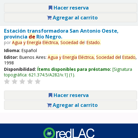
Hacer reserva
Agregar al carrito
Estación transformadora San Antonio Oeste,
provincia
de
Río Negro.
por
Agua
y
Energía
Eléctrica,
Sociedad
de
l
Estado
.
Idioma:
Español
Editor:
Buenos Aires:
Agua
y
Energía
Eléctrica,
Sociedad
de
l
Estado
,
1998
Disponibilidad:
Ítems disponibles para préstamo:
Signatura
topográfica:
621.374.5/A282/v.1
(1).
Hacer reserva
Agregar al carrito