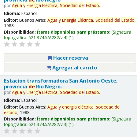
por
Agua
y
Energía
Eléctrica,
Sociedad
de
l
Estado
.
Idioma:
Español
Editor:
Buenos Aires:
Agua
y
Energía
Eléctrica,
Sociedad
de
l
Estado
,
1988
Disponibilidad:
Ítems disponibles para préstamo:
Signatura
topográfica:
621.374.5/A282/v.4
(1).
Hacer reserva
Agregar al carrito
Estacion transformadora San Antonio Oeste,
provincia
de
Río Negro.
por
Agua
y
Energía
Eléctrica,
Sociedad
de
l
Estado
.
Idioma:
Español
Editor:
Buenos Aires:
Agua
y
energía
eléctrica,
sociedad
de
l
estado
, 1988
Disponibilidad:
Ítems disponibles para préstamo:
Signatura
topográfica:
621.374.5/A282/v.3
(1).