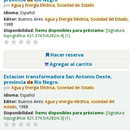
por
Agua
y
Energía
Eléctrica,
Sociedad
de
l
Estado
.
Idioma:
Español
Editor:
Buenos Aires:
Agua
y
Energía
Eléctrica,
Sociedad
de
l
Estado
,
1988
Disponibilidad:
Ítems disponibles para préstamo:
Signatura
topográfica:
621.374.5/A282/v.4
(1).
Hacer reserva
Agregar al carrito
Estacion transformadora San Antonio Oeste,
provincia
de
Río Negro.
por
Agua
y
Energía
Eléctrica,
Sociedad
de
l
Estado
.
Idioma:
Español
Editor:
Buenos Aires:
Agua
y
energía
eléctrica,
sociedad
de
l
estado
, 1988
Disponibilidad:
Ítems disponibles para préstamo:
Signatura
topográfica:
621.374.5/A282/v.3
(1).