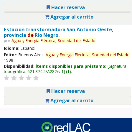
Hacer reserva
Agregar al carrito
Estación transformadora San Antonio Oeste,
provincia
de
Río Negro.
por
Agua
y
Energía
Eléctrica,
Sociedad
de
l
Estado
.
Idioma:
Español
Editor:
Buenos Aires:
Agua
y
Energía
Eléctrica,
Sociedad
de
l
Estado
,
1998
Disponibilidad:
Ítems disponibles para préstamo:
Signatura
topográfica:
621.374.5/A282/v.1
(1).
Hacer reserva
Agregar al carrito