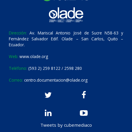
Dirección:
Av. Mariscal Antonio José de Sucre N58-63 y
Fernández Salvador Edif. Olade – San Carlos, Quito –
Ecuador.
Web:
www.olade.org
Teléfono:
(593 2) 259 8122 / 2598 280
Correo:
centro.documentacion@olade.org
Tweets by cubemediaco