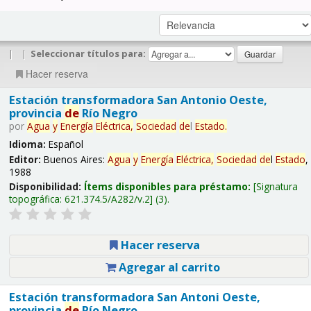
|
|
Seleccionar títulos para:
Hacer reserva
Estación transformadora San Antonio Oeste,
provincia
de
Río Negro
por
Agua
y
Energía
Eléctrica,
Sociedad
de
l
Estado
.
Idioma:
Español
Editor:
Buenos Aires:
Agua
y
Energía
Eléctrica,
Sociedad
de
l
Estado
,
1988
Disponibilidad:
Ítems disponibles para préstamo:
Signatura
topográfica:
621.374.5/A282/v.2
(3).
Hacer reserva
Agregar al carrito
Estación transformadora San Antoni Oeste,
provincia
de
Río Negro