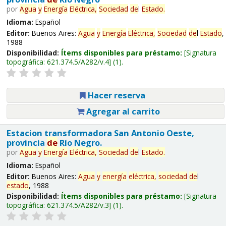
por
Agua
y
Energía
Eléctrica,
Sociedad
de
l
Estado
.
Idioma:
Español
Editor:
Buenos Aires:
Agua
y
Energía
Eléctrica,
Sociedad
de
l
Estado
,
1988
Disponibilidad:
Ítems disponibles para préstamo:
Signatura
topográfica:
621.374.5/A282/v.4
(1).
Hacer reserva
Agregar al carrito
Estacion transformadora San Antonio Oeste,
provincia
de
Río Negro.
por
Agua
y
Energía
Eléctrica,
Sociedad
de
l
Estado
.
Idioma:
Español
Editor:
Buenos Aires:
Agua
y
energía
eléctrica,
sociedad
de
l
estado
, 1988
Disponibilidad:
Ítems disponibles para préstamo:
Signatura
topográfica:
621.374.5/A282/v.3
(1).