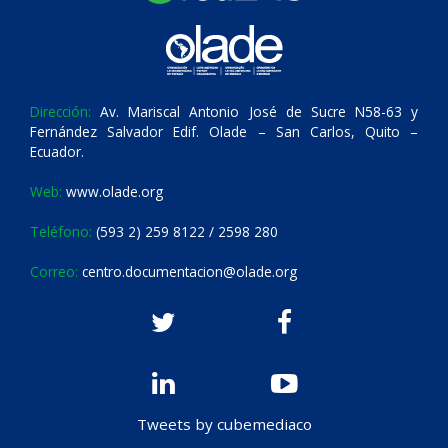
Dirección:
Av. Mariscal Antonio José de Sucre N58-63 y
Fernández Salvador Edif. Olade – San Carlos, Quito –
Ecuador.
Web:
www.olade.org
Teléfono:
(593 2) 259 8122 / 2598 280
Correo:
centro.documentacion@olade.org
Tweets by cubemediaco