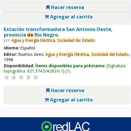
Hacer reserva
Agregar al carrito
Estación transformadora San Antonio Oeste,
provincia
de
Río Negro.
por
Agua
y
Energía
Eléctrica,
Sociedad
de
l
Estado
.
Idioma:
Español
Editor:
Buenos Aires:
Agua
y
Energía
Eléctrica,
Sociedad
de
l
Estado
,
1998
Disponibilidad:
Ítems disponibles para préstamo:
Signatura
topográfica:
621.374.5/A282/v.1
(1).
Hacer reserva
Agregar al carrito