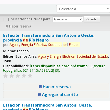
|
|
Seleccionar títulos para:
Hacer reserva
Estación transformadora San Antonio Oeste,
provincia
de
Río Negro
por
Agua
y
Energía
Eléctrica,
Sociedad
de
l
Estado
.
Idioma:
Español
Editor:
Buenos Aires:
Agua
y
Energía
Eléctrica,
Sociedad
de
l
Estado
,
1988
Disponibilidad:
Ítems disponibles para préstamo:
Signatura
topográfica:
621.374.5/A282/v.2
(3).
Hacer reserva
Agregar al carrito
Estación transformadora San Antoni Oeste,
provincia
de
Río Negro