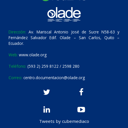
Dirección:
Av. Mariscal Antonio José de Sucre N58-63 y
Fernández Salvador Edif. Olade – San Carlos, Quito –
Ecuador.
Web:
www.olade.org
Teléfono:
(593 2) 259 8122 / 2598 280
Correo:
centro.documentacion@olade.org
Tweets by cubemediaco