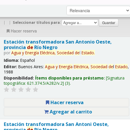
|
|
Seleccionar títulos para:
Hacer reserva
Estación transformadora San Antonio Oeste,
provincia
de
Río Negro
por
Agua
y
Energía
Eléctrica,
Sociedad
de
l
Estado
.
Idioma:
Español
Editor:
Buenos Aires:
Agua
y
Energía
Eléctrica,
Sociedad
de
l
Estado
,
1988
Disponibilidad:
Ítems disponibles para préstamo:
Signatura
topográfica:
621.374.5/A282/v.2
(3).
Hacer reserva
Agregar al carrito
Estación transformadora San Antoni Oeste,
provincia
de
Río Negro