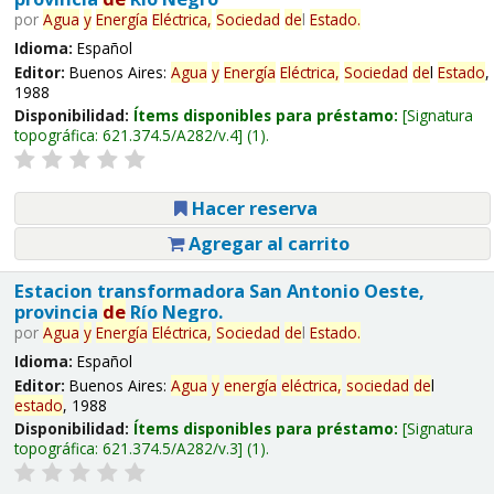
por
Agua
y
Energía
Eléctrica,
Sociedad
de
l
Estado
.
Idioma:
Español
Editor:
Buenos Aires:
Agua
y
Energía
Eléctrica,
Sociedad
de
l
Estado
,
1988
Disponibilidad:
Ítems disponibles para préstamo:
Signatura
topográfica:
621.374.5/A282/v.4
(1).
Hacer reserva
Agregar al carrito
Estacion transformadora San Antonio Oeste,
provincia
de
Río Negro.
por
Agua
y
Energía
Eléctrica,
Sociedad
de
l
Estado
.
Idioma:
Español
Editor:
Buenos Aires:
Agua
y
energía
eléctrica,
sociedad
de
l
estado
, 1988
Disponibilidad:
Ítems disponibles para préstamo:
Signatura
topográfica:
621.374.5/A282/v.3
(1).