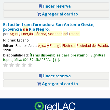
Hacer reserva
Agregar al carrito
Estación transformadora San Antonio Oeste,
provincia
de
Río Negro.
por
Agua
y
Energía
Eléctrica,
Sociedad
de
l
Estado
.
Idioma:
Español
Editor:
Buenos Aires:
Agua
y
Energía
Eléctrica,
Sociedad
de
l
Estado
,
1998
Disponibilidad:
Ítems disponibles para préstamo:
Signatura
topográfica:
621.374.5/A282/v.1
(1).
Hacer reserva
Agregar al carrito