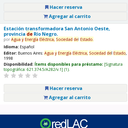
Hacer reserva
Agregar al carrito
Estación transformadora San Antonio Oeste,
provincia
de
Río Negro.
por
Agua
y
Energía
Eléctrica,
Sociedad
de
l
Estado
.
Idioma:
Español
Editor:
Buenos Aires:
Agua
y
Energía
Eléctrica,
Sociedad
de
l
Estado
,
1998
Disponibilidad:
Ítems disponibles para préstamo:
Signatura
topográfica:
621.374.5/A282/v.1
(1).
Hacer reserva
Agregar al carrito