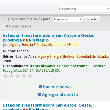
|
|
Seleccionar títulos para:
Hacer reserva
Estación transformadora San Antonio Oeste,
provincia
de
Río Negro
por
Agua
y
Energía
Eléctrica,
Sociedad
de
l
Estado
.
Idioma:
Español
Editor:
Buenos Aires:
Agua
y
Energía
Eléctrica,
Sociedad
de
l
Estado
,
1988
Disponibilidad:
Ítems disponibles para préstamo:
Signatura
topográfica:
621.374.5/A282/v.2
(3).
Hacer reserva
Agregar al carrito
Estación transformadora San Antoni Oeste,
provincia
de
Río Negro