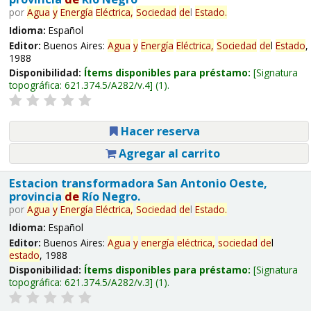
por
Agua
y
Energía
Eléctrica,
Sociedad
de
l
Estado
.
Idioma:
Español
Editor:
Buenos Aires:
Agua
y
Energía
Eléctrica,
Sociedad
de
l
Estado
,
1988
Disponibilidad:
Ítems disponibles para préstamo:
Signatura
topográfica:
621.374.5/A282/v.4
(1).
Hacer reserva
Agregar al carrito
Estacion transformadora San Antonio Oeste,
provincia
de
Río Negro.
por
Agua
y
Energía
Eléctrica,
Sociedad
de
l
Estado
.
Idioma:
Español
Editor:
Buenos Aires:
Agua
y
energía
eléctrica,
sociedad
de
l
estado
, 1988
Disponibilidad:
Ítems disponibles para préstamo:
Signatura
topográfica:
621.374.5/A282/v.3
(1).