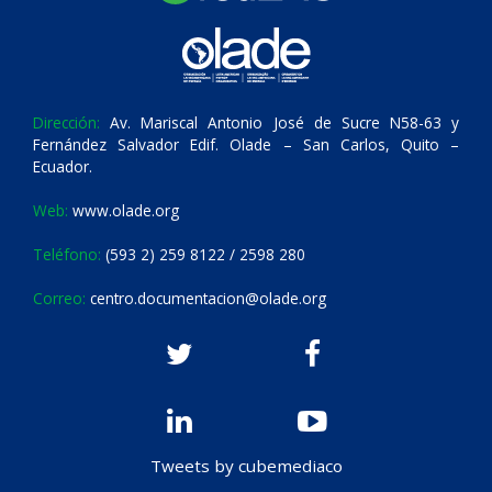
Dirección:
Av. Mariscal Antonio José de Sucre N58-63 y
Fernández Salvador Edif. Olade – San Carlos, Quito –
Ecuador.
Web:
www.olade.org
Teléfono:
(593 2) 259 8122 / 2598 280
Correo:
centro.documentacion@olade.org
Tweets by cubemediaco