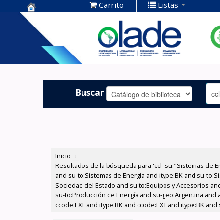
Carrito
Listas
Centro de
Documentación
OLADE -
Buscar
Inicio
›
Resultados de la búsqueda para 'ccl=su:"Sistemas de E
and su-to:Sistemas de Energía and itype:BK and su-to:Si
Sociedad del Estado and su-to:Equipos y Accesorios and 
su-to:Producción de Energía and su-geo:Argentina and au
ccode:EXT and itype:BK and ccode:EXT and itype:BK and s