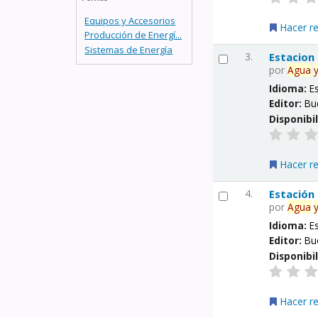
Equipos y Accesorios
Hacer r
Producción de Energí...
Sistemas de Energía
3.
Estacion
por
Agua
Idioma:
E
Editor:
Bu
Disponibi
Hacer r
4.
Estación
por
Agua
Idioma:
E
Editor:
Bu
Disponibi
Hacer r