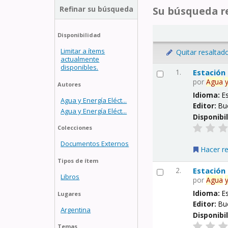
Refinar su búsqueda
Su búsqueda re
Disponibilidad
Limitar a ítems
Quitar resaltad
actualmente
disponibles.
1.
Estación
por
Agua
Autores
Idioma:
E
Agua y Energía Eléct...
Editor:
Bu
Agua y Energía Eléct...
Disponibi
Colecciones
Documentos Externos
Hacer r
Tipos de ítem
2.
Estación
Libros
por
Agua
Idioma:
E
Lugares
Editor:
Bu
Argentina
Disponibi
Temas