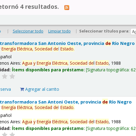
tornó 4 resultados.
|
Seleccionar todo
Limpiar todo
|
Seleccionar títulos para:
o
 transformadora San Antonio Oeste, provincia
de
Río Negro
y
Energía
Eléctrica,
Sociedad
de
l
Estado
.
spañol
enos Aires:
Agua
y
Energía
Eléctrica,
Sociedad
de
l
Estado
, 1988
lidad:
Ítems disponibles para préstamo:
Signatura topográfica:
62
eserva
Agregar al carrito
 transformadora San Antoni Oeste, provincia
de
Río Negro
y
Energía
Eléctrica,
Sociedad
de
l
Estado
.
spañol
enos Aires:
Agua
y
Energía
Eléctrica,
Sociedad
de
l
Estado
, 1988
lidad:
Ítems disponibles para préstamo:
Signatura topográfica:
62