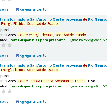
eserva
Agregar al carrito
 transformadora San Antonio Oeste, provincia
de
Río Negro
y
Energía
Eléctrica,
Sociedad
de
l
Estado
.
spañol
enos Aires:
Agua
y
energía
eléctrica,
sociedad
de
l
estado
, 1988
lidad:
Ítems disponibles para préstamo:
Signatura topográfica:
62
eserva
Agregar al carrito
 transformadora San Antonio Oeste, provincia
de
Río Negro
y
Energía
Eléctrica,
Sociedad
de
l
Estado
.
spañol
enos Aires:
Agua
y
Energía
Eléctrica,
Sociedad
de
l
Estado
, 1998
lidad:
Ítems disponibles para préstamo:
Signatura topográfica:
62
eserva
Agregar al carrito