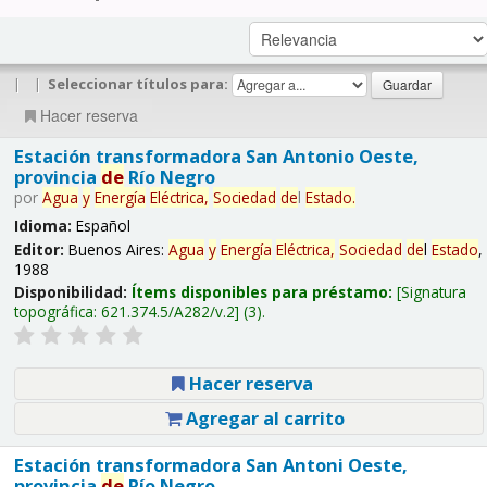
|
|
Seleccionar títulos para:
Hacer reserva
Estación transformadora San Antonio Oeste,
provincia
de
Río Negro
por
Agua
y
Energía
Eléctrica,
Sociedad
de
l
Estado
.
Idioma:
Español
Editor:
Buenos Aires:
Agua
y
Energía
Eléctrica,
Sociedad
de
l
Estado
,
1988
Disponibilidad:
Ítems disponibles para préstamo:
Signatura
topográfica:
621.374.5/A282/v.2
(3).
Hacer reserva
Agregar al carrito
Estación transformadora San Antoni Oeste,
provincia
de
Río Negro