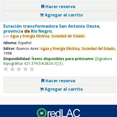
Hacer reserva
Agregar al carrito
Estación transformadora San Antonio Oeste,
provincia
de
Río Negro.
por
Agua
y
Energía
Eléctrica,
Sociedad
de
l
Estado
.
Idioma:
Español
Editor:
Buenos Aires:
Agua
y
Energía
Eléctrica,
Sociedad
de
l
Estado
,
1998
Disponibilidad:
Ítems disponibles para préstamo:
Signatura
topográfica:
621.374.5/A282/v.1
(1).
Hacer reserva
Agregar al carrito