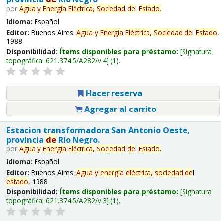
por
Agua
y
Energía
Eléctrica,
Sociedad
de
l
Estado
.
Idioma:
Español
Editor:
Buenos Aires:
Agua
y
Energía
Eléctrica,
Sociedad
de
l
Estado
,
1988
Disponibilidad:
Ítems disponibles para préstamo:
Signatura
topográfica:
621.374.5/A282/v.4
(1).
Hacer reserva
Agregar al carrito
Estacion transformadora San Antonio Oeste,
provincia
de
Río Negro.
por
Agua
y
Energía
Eléctrica,
Sociedad
de
l
Estado
.
Idioma:
Español
Editor:
Buenos Aires:
Agua
y
energía
eléctrica,
sociedad
de
l
estado
, 1988
Disponibilidad:
Ítems disponibles para préstamo:
Signatura
topográfica:
621.374.5/A282/v.3
(1).