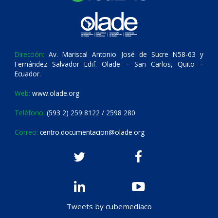
Dirección:
Av. Mariscal Antonio José de Sucre N58-63 y
Fernández Salvador Edif. Olade – San Carlos, Quito –
Ecuador.
Web:
www.olade.org
Teléfono:
(593 2) 259 8122 / 2598 280
Correo:
centro.documentacion@olade.org
Tweets by cubemediaco