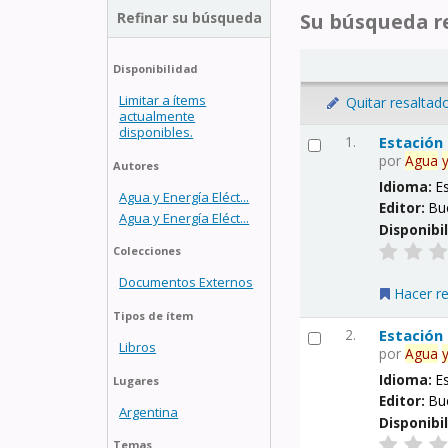
Refinar su búsqueda
Su búsqueda re
Disponibilidad
Limitar a ítems
Quitar resaltad
actualmente
disponibles.
1.
Estación
por
Agua
Autores
Idioma:
E
Agua y Energía Eléct...
Editor:
Bu
Agua y Energía Eléct...
Disponibi
Colecciones
Documentos Externos
Hacer r
Tipos de ítem
2.
Estación
Libros
por
Agua
Idioma:
E
Lugares
Editor:
Bu
Argentina
Disponibi
Temas