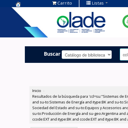
Carrito
Listas
Centro de
Documentación
OLADE -
Buscar
Inicio
›
Resultados de la búsqueda para 'ccl=su:"Sistemas de E
and su-to:Sistemas de Energía and itype:BK and su-to:Si
Sociedad del Estado and su-to:Equipos y Accesorios and 
su-to:Producción de Energía and su-geo:Argentina and au
ccode:EXT and itype:BK and ccode:EXT and itype:BK and a