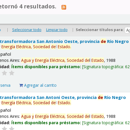
tornó 4 resultados.
|
Seleccionar todo
Limpiar todo
|
Seleccionar títulos para:
o
 transformadora San Antonio Oeste, provincia
de
Río Negro
y
Energía
Eléctrica,
Sociedad
de
l
Estado
.
spañol
enos Aires:
Agua
y
Energía
Eléctrica,
Sociedad
de
l
Estado
, 1988
lidad:
Ítems disponibles para préstamo:
Signatura topográfica:
62
eserva
Agregar al carrito
 transformadora San Antoni Oeste, provincia
de
Río Negro
y
Energía
Eléctrica,
Sociedad
de
l
Estado
.
spañol
enos Aires:
Agua
y
Energía
Eléctrica,
Sociedad
de
l
Estado
, 1988
lidad:
Ítems disponibles para préstamo:
Signatura topográfica:
62