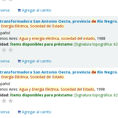
eserva
Agregar al carrito
 transformadora San Antonio Oeste, provincia
de
Río Negro
y
Energía
Eléctrica,
Sociedad
de
l
Estado
.
spañol
enos Aires:
Agua
y
energía
eléctrica,
sociedad
de
l
estado
, 1988
lidad:
Ítems disponibles para préstamo:
Signatura topográfica:
62
eserva
Agregar al carrito
 transformadora San Antonio Oeste, provincia
de
Río Negro
y
Energía
Eléctrica,
Sociedad
de
l
Estado
.
spañol
enos Aires:
Agua
y
Energía
Eléctrica,
Sociedad
de
l
Estado
, 1998
lidad:
Ítems disponibles para préstamo:
Signatura topográfica:
62
eserva
Agregar al carrito