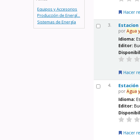
Equipos y Accesorios
Hacer r
Producción de Energí...
Sistemas de Energía
3.
Estacion
por
Agua
Idioma:
E
Editor:
Bu
Disponibi
Hacer r
4.
Estación
por
Agua
Idioma:
E
Editor:
Bu
Disponibi
Hacer r