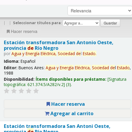
|
|
Seleccionar títulos para:
Hacer reserva
Estación transformadora San Antonio Oeste,
provincia
de
Río Negro
por
Agua
y
Energía
Eléctrica,
Sociedad
de
l
Estado
.
Idioma:
Español
Editor:
Buenos Aires:
Agua
y
Energía
Eléctrica,
Sociedad
de
l
Estado
,
1988
Disponibilidad:
Ítems disponibles para préstamo:
Signatura
topográfica:
621.374.5/A282/v.2
(3).
Hacer reserva
Agregar al carrito
Estación transformadora San Antoni Oeste,
provincia
de
Río Negro