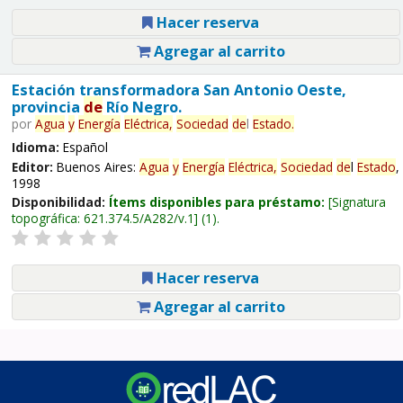
Hacer reserva
Agregar al carrito
Estación transformadora San Antonio Oeste,
provincia
de
Río Negro.
por
Agua
y
Energía
Eléctrica,
Sociedad
de
l
Estado
.
Idioma:
Español
Editor:
Buenos Aires:
Agua
y
Energía
Eléctrica,
Sociedad
de
l
Estado
,
1998
Disponibilidad:
Ítems disponibles para préstamo:
Signatura
topográfica:
621.374.5/A282/v.1
(1).
Hacer reserva
Agregar al carrito