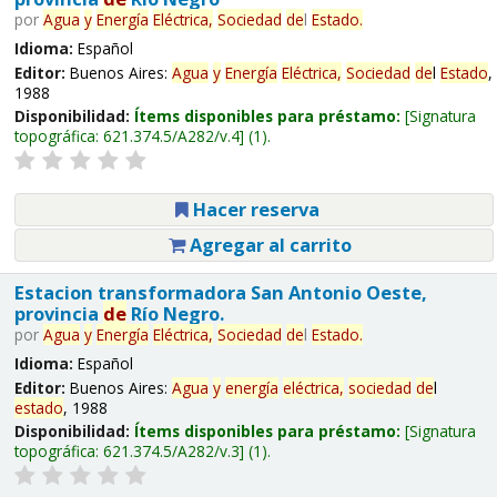
por
Agua
y
Energía
Eléctrica,
Sociedad
de
l
Estado
.
Idioma:
Español
Editor:
Buenos Aires:
Agua
y
Energía
Eléctrica,
Sociedad
de
l
Estado
,
1988
Disponibilidad:
Ítems disponibles para préstamo:
Signatura
topográfica:
621.374.5/A282/v.4
(1).
Hacer reserva
Agregar al carrito
Estacion transformadora San Antonio Oeste,
provincia
de
Río Negro.
por
Agua
y
Energía
Eléctrica,
Sociedad
de
l
Estado
.
Idioma:
Español
Editor:
Buenos Aires:
Agua
y
energía
eléctrica,
sociedad
de
l
estado
, 1988
Disponibilidad:
Ítems disponibles para préstamo:
Signatura
topográfica:
621.374.5/A282/v.3
(1).