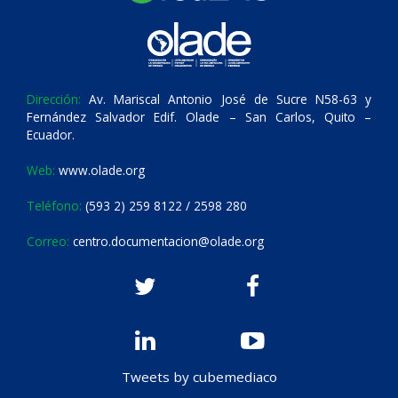
Dirección:
Av. Mariscal Antonio José de Sucre N58-63 y
Fernández Salvador Edif. Olade – San Carlos, Quito –
Ecuador.
Web:
www.olade.org
Teléfono:
(593 2) 259 8122 / 2598 280
Correo:
centro.documentacion@olade.org
Tweets by cubemediaco