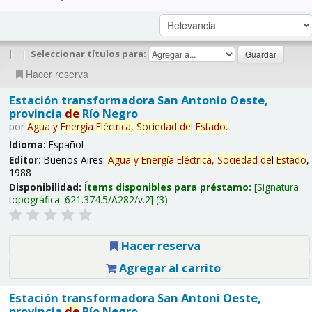
|
|
Seleccionar títulos para:
Hacer reserva
Estación transformadora San Antonio Oeste,
provincia
de
Río Negro
por
Agua
y
Energía
Eléctrica,
Sociedad
de
l
Estado
.
Idioma:
Español
Editor:
Buenos Aires:
Agua
y
Energía
Eléctrica,
Sociedad
de
l
Estado
,
1988
Disponibilidad:
Ítems disponibles para préstamo:
Signatura
topográfica:
621.374.5/A282/v.2
(3).
Hacer reserva
Agregar al carrito
Estación transformadora San Antoni Oeste,
provincia
de
Río Negro