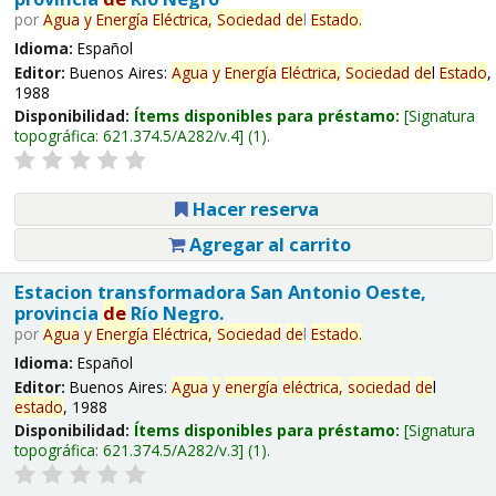
por
Agua
y
Energía
Eléctrica,
Sociedad
de
l
Estado
.
Idioma:
Español
Editor:
Buenos Aires:
Agua
y
Energía
Eléctrica,
Sociedad
de
l
Estado
,
1988
Disponibilidad:
Ítems disponibles para préstamo:
Signatura
topográfica:
621.374.5/A282/v.4
(1).
Hacer reserva
Agregar al carrito
Estacion transformadora San Antonio Oeste,
provincia
de
Río Negro.
por
Agua
y
Energía
Eléctrica,
Sociedad
de
l
Estado
.
Idioma:
Español
Editor:
Buenos Aires:
Agua
y
energía
eléctrica,
sociedad
de
l
estado
, 1988
Disponibilidad:
Ítems disponibles para préstamo:
Signatura
topográfica:
621.374.5/A282/v.3
(1).