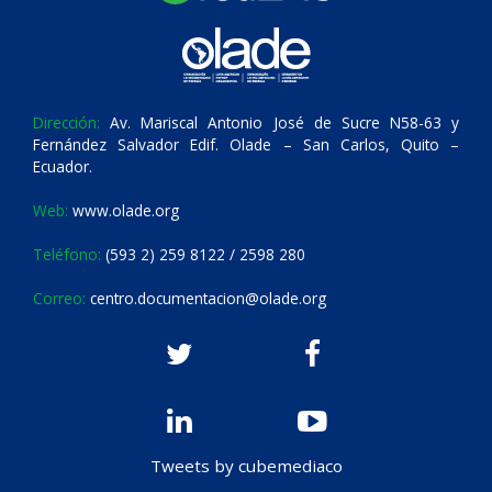
Dirección:
Av. Mariscal Antonio José de Sucre N58-63 y
Fernández Salvador Edif. Olade – San Carlos, Quito –
Ecuador.
Web:
www.olade.org
Teléfono:
(593 2) 259 8122 / 2598 280
Correo:
centro.documentacion@olade.org
Tweets by cubemediaco