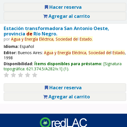
Hacer reserva
Agregar al carrito
Estación transformadora San Antonio Oeste,
provincia
de
Río Negro.
por
Agua
y
Energía
Eléctrica,
Sociedad
de
l
Estado
.
Idioma:
Español
Editor:
Buenos Aires:
Agua
y
Energía
Eléctrica,
Sociedad
de
l
Estado
,
1998
Disponibilidad:
Ítems disponibles para préstamo:
Signatura
topográfica:
621.374.5/A282/v.1
(1).
Hacer reserva
Agregar al carrito