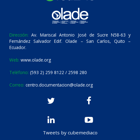
Dirección:
Av. Mariscal Antonio José de Sucre N58-63 y
Fernández Salvador Edif. Olade – San Carlos, Quito –
Ecuador.
Web:
www.olade.org
Teléfono:
(593 2) 259 8122 / 2598 280
Correo:
centro.documentacion@olade.org
Tweets by cubemediaco