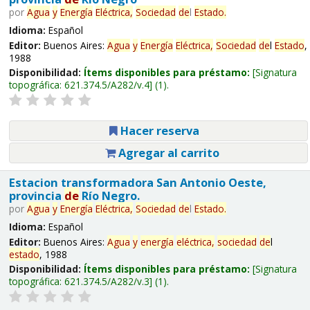
por
Agua
y
Energía
Eléctrica,
Sociedad
de
l
Estado
.
Idioma:
Español
Editor:
Buenos Aires:
Agua
y
Energía
Eléctrica,
Sociedad
de
l
Estado
,
1988
Disponibilidad:
Ítems disponibles para préstamo:
Signatura
topográfica:
621.374.5/A282/v.4
(1).
Hacer reserva
Agregar al carrito
Estacion transformadora San Antonio Oeste,
provincia
de
Río Negro.
por
Agua
y
Energía
Eléctrica,
Sociedad
de
l
Estado
.
Idioma:
Español
Editor:
Buenos Aires:
Agua
y
energía
eléctrica,
sociedad
de
l
estado
, 1988
Disponibilidad:
Ítems disponibles para préstamo:
Signatura
topográfica:
621.374.5/A282/v.3
(1).