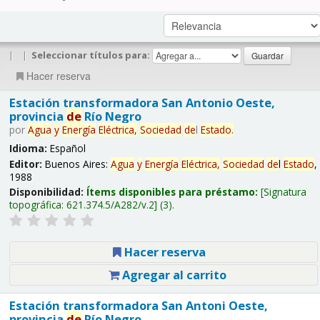
|
|
Seleccionar títulos para:
Hacer reserva
Estación transformadora San Antonio Oeste,
provincia
de
Río Negro
por
Agua
y
Energía
Eléctrica,
Sociedad
de
l
Estado
.
Idioma:
Español
Editor:
Buenos Aires:
Agua
y
Energía
Eléctrica,
Sociedad
de
l
Estado
,
1988
Disponibilidad:
Ítems disponibles para préstamo:
Signatura
topográfica:
621.374.5/A282/v.2
(3).
Hacer reserva
Agregar al carrito
Estación transformadora San Antoni Oeste,
provincia
de
Río Negro