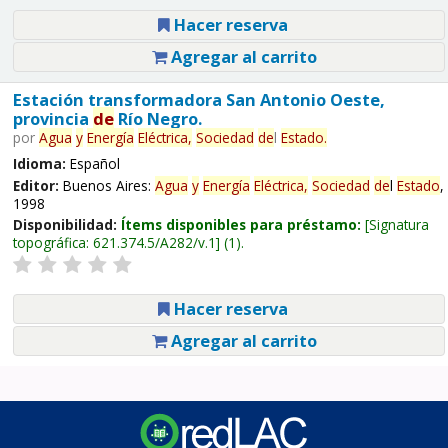
Hacer reserva
Agregar al carrito
Estación transformadora San Antonio Oeste,
provincia
de
Río Negro.
por
Agua
y
Energía
Eléctrica,
Sociedad
de
l
Estado
.
Idioma:
Español
Editor:
Buenos Aires:
Agua
y
Energía
Eléctrica,
Sociedad
de
l
Estado
,
1998
Disponibilidad:
Ítems disponibles para préstamo:
Signatura
topográfica:
621.374.5/A282/v.1
(1).
Hacer reserva
Agregar al carrito