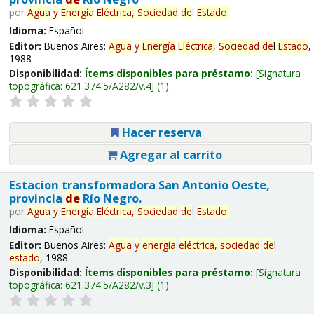
por
Agua
y
Energía
Eléctrica,
Sociedad
de
l
Estado
.
Idioma:
Español
Editor:
Buenos Aires:
Agua
y
Energía
Eléctrica,
Sociedad
de
l
Estado
,
1988
Disponibilidad:
Ítems disponibles para préstamo:
Signatura
topográfica:
621.374.5/A282/v.4
(1).
Hacer reserva
Agregar al carrito
Estacion transformadora San Antonio Oeste,
provincia
de
Río Negro.
por
Agua
y
Energía
Eléctrica,
Sociedad
de
l
Estado
.
Idioma:
Español
Editor:
Buenos Aires:
Agua
y
energía
eléctrica,
sociedad
de
l
estado
, 1988
Disponibilidad:
Ítems disponibles para préstamo:
Signatura
topográfica:
621.374.5/A282/v.3
(1).