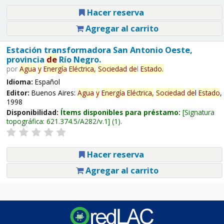
Hacer reserva
Agregar al carrito
Estación transformadora San Antonio Oeste,
provincia
de
Río Negro.
por
Agua
y
Energía
Eléctrica,
Sociedad
de
l
Estado
.
Idioma:
Español
Editor:
Buenos Aires:
Agua
y
Energía
Eléctrica,
Sociedad
de
l
Estado
,
1998
Disponibilidad:
Ítems disponibles para préstamo:
Signatura
topográfica:
621.374.5/A282/v.1
(1).
Hacer reserva
Agregar al carrito