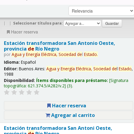
|
|
Seleccionar títulos para:
Hacer reserva
Estación transformadora San Antonio Oeste,
provincia
de
Río Negro
por
Agua
y
Energía
Eléctrica,
Sociedad
de
l
Estado
.
Idioma:
Español
Editor:
Buenos Aires:
Agua
y
Energía
Eléctrica,
Sociedad
de
l
Estado
,
1988
Disponibilidad:
Ítems disponibles para préstamo:
Signatura
topográfica:
621.374.5/A282/v.2
(3).
Hacer reserva
Agregar al carrito
Estación transformadora San Antoni Oeste,
provincia
de
Río Negro