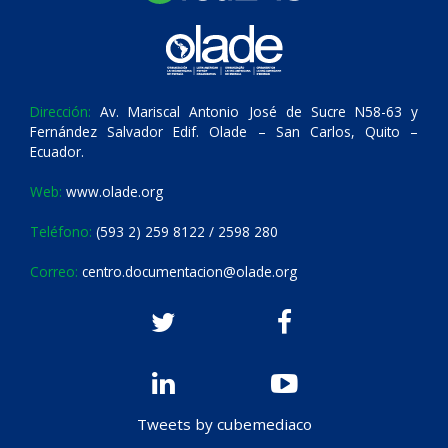
Dirección:
Av. Mariscal Antonio José de Sucre N58-63 y
Fernández Salvador Edif. Olade – San Carlos, Quito –
Ecuador.
Web:
www.olade.org
Teléfono:
(593 2) 259 8122 / 2598 280
Correo:
centro.documentacion@olade.org
Tweets by cubemediaco